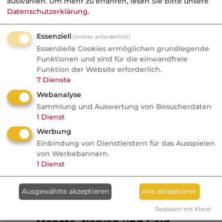
auswählen.
Um mehr zu erfahren, lesen Sie bitte unsere
Datenschutzerklärung
.
Aktuelle
Nachrichten
Essenziell
(immer erforderlich)
Essenzielle Cookies ermöglichen grundlegende
Funktionen und sind für die einwandfreie
07.08.2026
Funktion der Website erforderlich.
7
Dienste
FONDS professionell
Webanalyse
Studie: Ungleiche
Sammlung und Auswertung von Besucherdaten
Besteuerung begünstigte
1
Dienst
Französische Revolution
Werbung
Politik
Einbindung von Dienstleistern für das Ausspielen
von Werbebannern.
1
Dienst
Anzeige
07.08.2026
Ausgewählte akzeptieren
Alle akzeptieren
dvb
Ein MVP-Wechsel kostet
Realisiert mit Klaro!