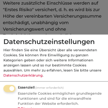
Weitere zusätzliche Einschlüsse werden auf
"Erstes Risiko" versichert, d. h. es wird bis zur
Höhe der vereinbarten Versicherungssumme
entschädigt, unabhängig vom
Versicherungswert und ohne
Berücksichtigung einer möglichen
Datenschutzeinstellungen
Unterversicherung nach § 56 VVG a.F.
Hier finden Sie eine Übersicht über alle verwendeten
In der Praxis sehen die vorgedruckten
Cookies. Sie können Ihre Einwilligung zu ganzen
Antragsformulare regelmäßig den Einschluss
Kategorien geben oder sich weitere Informationen
einer Kostenversicherung vor.
anzeigen lassen und so nur bestimmte Cookies
auswählen.
Um mehr zu erfahren, lesen Sie bitte unsere
Datenschutzerklärung
.
Essenziell
(immer erforderlich)
Essenzielle Cookies ermöglichen grundlegende
Funktionen und sind für die einwandfreie
Funktion der Website erforderlich.