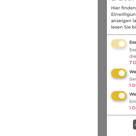
Hier finden
Einwilligu
anzeigen l
lesen Sie b
Ess
Es
di
7
D
We
Sa
1
D
We
Ei
1
D