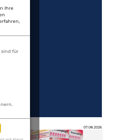
n Ihre
nen
rfahren,
sind für
nnern.
Anzeige
07.08.2026
ert mit Klaro!