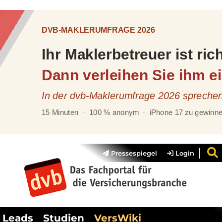
Pressespiegel
Login
Leads
Studien
VersWiki