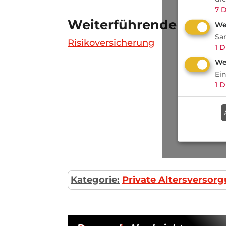
7
D
Weiterführende Links
We
Sa
Risikoversicherung
1
D
We
Ei
1
D
Kategorie:
Private Altersversor