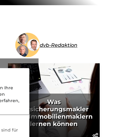
dvb-Redaktion
n Ihre
nen
rfahren,
Was
Versicherungsmakler
von Immobilienmaklern
lernen können
sind für
KI