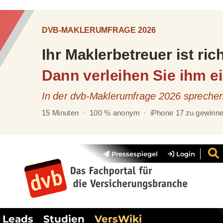
Pressespiegel
Login
Leads
Studien
VersWiki