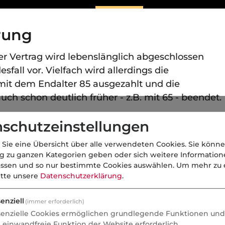
rung
er Vertrag wird lebenslänglich abgeschlossen
sfall vor. Vielfach wird allerdings die
it dem Endalter 85 ausgezahlt und die
uch schon deutlich früher - z.B. mit 65 - beendet.
begeldversicherungen sind meist relativ gering
schutzeinstellungen
Einzelfällen bis zu 20.000 EUR. Besonderen
 Sie eine Übersicht über alle verwendeten Cookies. Sie könne
sicherung durch die Streichung des Sterbegeldes
ng zu ganzen Kategorien geben oder sich weitere Informatio
erung, die seit 1989 in mehreren Stufen erfolgte.
assen und so nur bestimmte Cookies auswählen.
Um mehr zu e
estandteil im Angebot der
itte unsere
Datenschutzerklärung
.
ren steht hier das Motiv einer würdigen
urch diese Versicherung gewährleistet werden
enziell
(immer erforderlich)
senzielle Cookies ermöglichen grundlegende Funktionen und 
e einwandfreie Funktion der Website erforderlich.