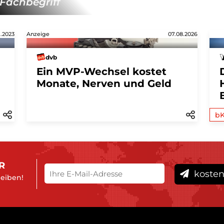
Fachbegriff
1.2023
Anzeige
07.08.2026
dvb
Ein MVP-Wechsel kostet
Monate, Nerven und Geld
b
R
kosten
leiben!