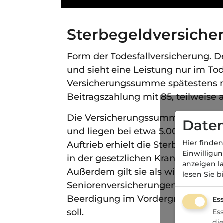
Sterbegeldversiche
Form der Todesfallversicherung. D
und sieht eine Leistung nur im Tode
Versicherungssumme spätestens m
Beitragszahlung mit 85, teilweise a
Die Versicherungssummen der Ster
Daten
und liegen bei etwa 5.000 EUR, in 
Hier finden
Auftrieb erhielt die Sterbegeldver
Einwilligu
in der gesetzlichen Krankenversich
anzeigen l
Außerdem gilt sie als wichtiger B
lesen Sie b
Seniorenversicherungen. Bei Senio
Beerdigung im Vordergrund, die d
Ess
soll.
Es
di