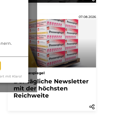
Anzeige
07.08.2026
nnern.
Pressespiegel
ert mit Klaro!
Der tägliche Newsletter
mit der höchsten
Reichweite