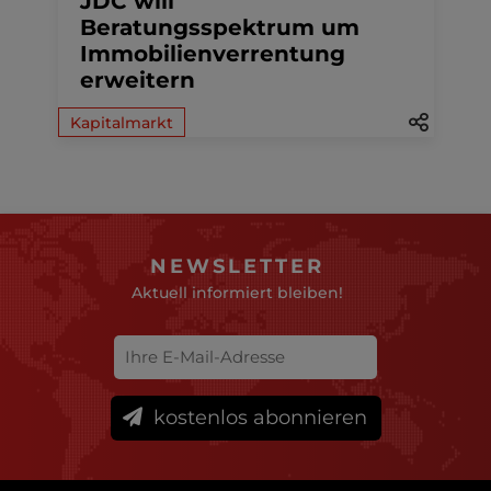
JDC will
Beratungsspektrum um
Immobilienverrentung
erweitern
Kapitalmarkt
NEWSLETTER
Aktuell informiert bleiben!
kostenlos abonnieren