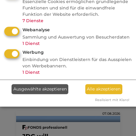
Essenzielle Cookies ermöglichen grundlegende
Studie: Ungleiche
Funktionen und sind für die einwandfreie
Besteuerung begünstigte
Funktion der Website erforderlich.
Französische Revolution
7
Dienste
Webanalyse
Politik
Sammlung und Auswertung von Besucherdaten
1
Dienst
Anzeige
08.08.2026
Werbung
Einbindung von Dienstleistern für das Ausspielen
dvb
von Werbebannern.
Ein MVP-Wechsel kostet
1
Dienst
Monate, Nerven und Geld
Ausgewählte akzeptieren
Alle akzeptieren
Realisiert mit Klaro!
07.08.2026
FONDS professionell