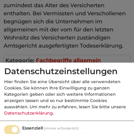
zumindest das Alter des Versicherten
enthalten. Bei Vermissten und Verschollenen
begnügen sich die Unternehmen im
allgemeinen mit der vom für den letzten
Wohnsitz des Versicherten zuständigen
Amtsgericht ausgefertigten Todeserklärung.
Kategorie:
Fachbegriffe allgemein
Private Altersversorgung
Datenschutzeinstellungen
Hier finden Sie eine Übersicht über alle verwendeten
Cookies. Sie können Ihre Einwilligung zu ganzen
Kategorien geben oder sich weitere Informationen
Aktuelle
Nachrichten
anzeigen lassen und so nur bestimmte Cookies
auswählen.
Um mehr zu erfahren, lesen Sie bitte unsere
Datenschutzerklärung
.
07.08.2026
Essenziell
(immer erforderlich)
FONDS professionell