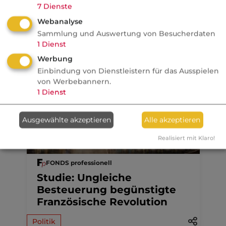
7
Dienste
Webanalyse
Sammlung und Auswertung von Besucherdaten
1
Dienst
Kategorie:
Private Altersversorgung
Werbung
Einbindung von Dienstleistern für das Ausspielen
von Werbebannern.
1
Dienst
Aktuelle
Nachrichten
Ausgewählte akzeptieren
Alle akzeptieren
Realisiert mit Klaro!
07.08.2026
FONDS professionell
Studie: Ungleiche
Besteuerung begünstigte
Französische Revolution
Politik