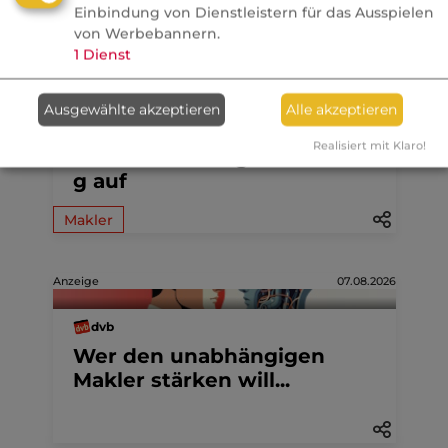
Einbindung von Dienstleistern für das Ausspielen
von Werbebannern.
1
Dienst
06.08.2026
Nachrichten
Ausgewählte akzeptieren
Alle akzeptieren
Check24 gibt eigene
Realisiert mit Klaro!
Baufinanzierungsvermittlun
g auf
Makler
Anzeige
07.08.2026
dvb
Wer den unabhängigen
Makler stärken will...