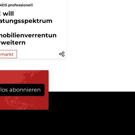
DS professionell
 will
atungsspektrum
obilienverrentun
rweitern
lmarkt
los abonnieren