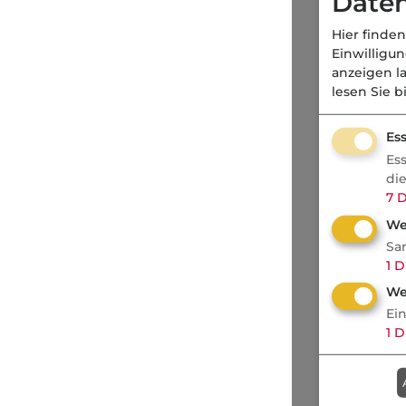
Daten
Hier finden
Einwilligu
anzeigen l
lesen Sie b
Ess
Es
di
7
D
We
Sa
1
D
We
Ei
1
D