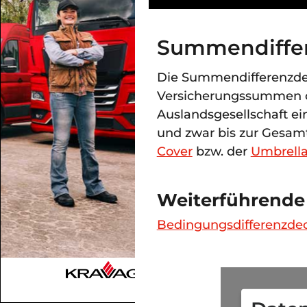
Summendiffer
Die Summendifferenzde
Versicherungssummen ob
Auslandsgesellschaft ei
und zwar bis zur Gesa
Cover
bzw. der
Umbrell
Weiterführende
Bedingungsdifferenzde