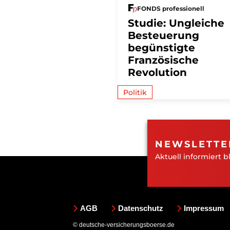
FONDS professionell
Studie: Ungleiche
Besteuerung
begünstigte
Französische
Revolution
Politik
NEWSLETTE
Aktuell informiert b
AGB
Datenschutz
Impressum
© deutsche-versicherungsboerse.de