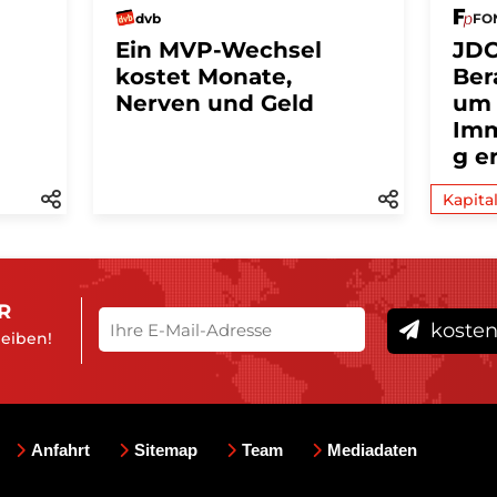
dvb
FON
Ein MVP-Wechsel
JDC
kostet Monate,
Ber
Nerven und Geld
um
Imm
g e
Kapita
R
kosten
leiben!
Anfahrt
Sitemap
Team
Mediadaten