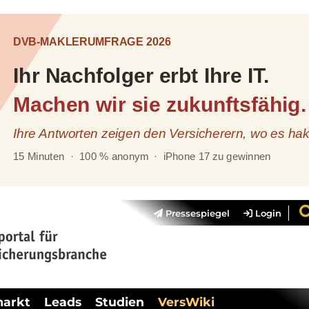
Pressespiegel
Login
markt
Leads
Studien
VersWiki