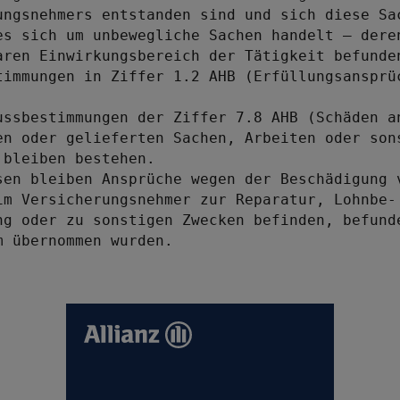
ungsnehmers entstanden sind und sich diese Sac
es sich um unbewegliche Sachen handelt – deren
aren Einwirkungsbereich der Tätigkeit befunden
timmungen in Ziffer 1.2 AHB (Erfüllungsansprüc


ussbestimmungen der Ziffer 7.8 AHB (Schäden an
en oder gelieferten Sachen, Arbeiten oder sons
bleiben bestehen.

sen bleiben Ansprüche wegen der Beschädigung v
im Versicherungsnehmer zur Reparatur, Lohnbe- 
ng oder zu sonstigen Zwecken befinden, befunde