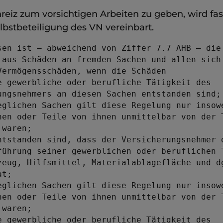
eiz zum vorsichtigen Arbeiten zu geben, wird fa
lbstbeteiligung des VN vereinbart.
sen ist – abweichend von Ziffer 7.7 AHB – die 
 aus Schäden an fremden Sachen und allen sich 
Vermögensschäden, wenn die Schäden

e gewerbliche oder berufliche Tätigkeit des 

ungsnehmers an diesen Sachen entstanden sind; 
eglichen Sachen gilt diese Regelung nur insowe
hen oder Teile von ihnen unmittelbar von der T
waren;

ntstanden sind, dass der Versicherungsnehmer d
führung seiner gewerblichen oder beruflichen T
zeug, Hilfsmittel, Materialablagefläche und dg
t; 

eglichen Sachen gilt diese Regelung nur insowe
hen oder Teile von ihnen unmittelbar von der T
waren;

e gewerbliche oder berufliche Tätigkeit des 
