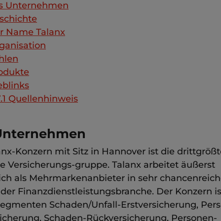
s Unternehmen
schichte
r Name Talanx
ganisation
hlen
odukte
blinks
.1
Quellenhinweis
Unternehmen
nx-Konzern mit Sitz in Hannover ist die drittgröß
e Versicherungs-gruppe. Talanx arbeitet äußerst
eich als Mehrmarkenanbieter in sehr chancenreic
 der Finanzdienstleistungsbranche. Der Konzern is
Segmenten Schaden/Unfall-Erstversicherung, Per
sicherung, Schaden-Rückversicherung, Personen-