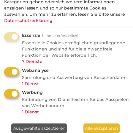
Kategorien geben oder sich weitere Informationen
aft, Stärke und Solidität, aber auch durch sehr h
anzeigen lassen und so nur bestimmte Cookies
ität, auszeichnete. Bei guter Ausbildung waren die
auswählen.
Um mehr zu erfahren, lesen Sie bitte unsere
Datenschutzerklärung
.
 in der Lage, die Phalanx jederzeit zu verändern:
eln, zu halbieren, neue Formationen zu bilden. Di
Essenziell
(immer erforderlich)
kein Unternehmen, das wirtschaftliches Handeln m
Essenzielle Cookies ermöglichen grundlegende
en griechischer Feldherren gleichsetzt. Das flexib
Funktionen und sind für die einwandfreie
en auf äußere Gegebenheiten war neben Kraft, St
Funktion der Website erforderlich.
dität der Anlass, den Begriff Phalanx als einen
7
Dienste
estandteil zu wählen.
Webanalyse
Sammlung und Auswertung von Besucherdaten
h der zweite Bestandteil, das Talent, hat seinen 
1
Dienst
chischen. Das griechische Talent war oberste
Werbung
seinheit, aber auch Valuteneinheit der Antike. Zu
Einbindung von Dienstleistern für das Ausspielen
von Werbebannern.
rden große Summen in Talent angegeben. Nach
1
Dienst
 des Talents war der Münzfuß ausgerichtet, der M
timmt, wie viele Münzen aus einer Gewichtseinhei
Ausgewählte akzeptieren
Alle akzeptieren
 werden und welche Zusammensetzung die Legi