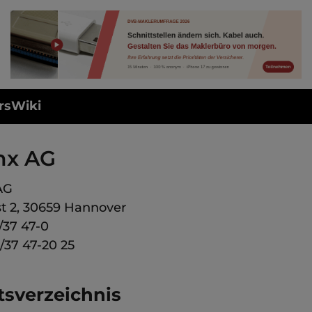
rsWiki
nx AG
AG
st 2, 30659 Hannover
1/37 47-0
/37 47-20 25
tsverzeichnis