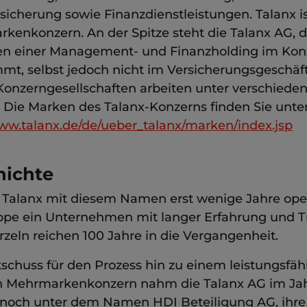
sicherung sowie Finanzdienstleistungen. Talanx is
kenkonzern. An der Spitze steht die Talanx AG, d
n einer Management- und Finanzholding im Kon
mt, selbst jedoch nicht im Versicherungsgeschäft
e Konzerngesellschaften arbeiten unter verschiede
 Die Marken des Talanx-Konzerns finden Sie unter
www.talanx.de/de/ueber_talanx/marken/index.jsp
hichte
Talanx mit diesem Namen erst wenige Jahre operi
ppe ein Unternehmen mit langer Erfahrung und Tr
rzeln reichen 100 Jahre in die Vergangenheit.
tschuss für den Prozess hin zu einem leistungsfäh
en Mehrmarkenkonzern nahm die Talanx AG im Jah
noch unter dem Namen HDI Beteiligung AG, ihre 