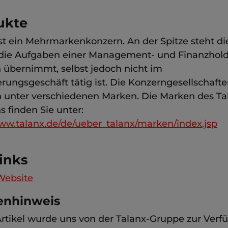
ukte
ist ein Mehrmarkenkonzern. An der Spitze steht di
 die Aufgaben einer Management- und Finanzhol
 übernimmt, selbst jedoch nicht im
erungsgeschäft tätig ist. Die Konzerngesellschaft
n unter verschiedenen Marken. Die Marken des Ta
 finden Sie unter:
www.talanx.de/de/ueber_talanx/marken/index.jsp
inks
Website
enhinweis
Artikel wurde uns von der Talanx-Gruppe zur Ver