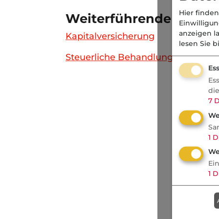
Hier finden
Weiterführende Links
Einwilligu
anzeigen l
Kapitalversicherung
lesen Sie b
Steuerliche Behandlung (LV)
Ess
Es
di
7
D
We
Sa
1
D
We
Ei
1
D