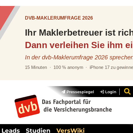
Pressespiegel
Login
Leads
Studien
VersWiki