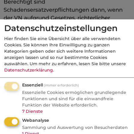
Berechtigt sind
Schadensersatzverpflichtungen dann, wenn
der VN aufgrund Gesetzes, richterlicher
Entscheidung, Anerkenntnisses oder
Datenschutzeinstellungen
Vergleiches zur Entschädigung verpflichtet ist.
Hier finden Sie eine Übersicht über alle verwendeten
Dabei müssen Anerkenntnisse und Vergleiche
Cookies. Sie können Ihre Einwilligung zu ganzen
vom VR abgegeben, geschlossen oder mit
Kategorien geben oder sich weitere Informationen
anzeigen lassen und so nur bestimmte Cookies
seiner Zustimmung zustande gekommen sein,
auswählen.
Um mehr zu erfahren, lesen Sie bitte unsere
um zu verhindern, dass der VN diese selbst
Datenschutzerklärung
.
aus Unkenntnis oder wirtschaftlichen Druck
heraus ohne rechtlichen Grund abgibt.
Essenziell
(immer erforderlich)
Essenzielle Cookies ermöglichen grundlegende
Zur Abwicklung des
Versicherungsfalls
ist der
Funktionen und sind für die einwandfreie
VR bevollmächtigt, alle ihm zweckmäßig
Funktion der Website erforderlich.
erscheinenden Erklärungen im Namen des VN
7
Dienste
abzugeben, auch Sachverständige zur
Webanalyse
Sachverhaltsaufklärung einzuschalten.
Sammlung und Auswertung von Besucherdaten
1
Dienst