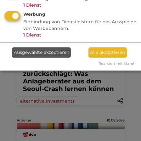
1
Dienst
Werbung
Aktuelle
Nachrichten
Einbindung von Dienstleistern für das Ausspielen
von Werbebannern.
1
Dienst
10.08.2026
Ausgewählte akzeptieren
Alle akzeptieren
fundresearch
Realisiert mit Klaro!
Wenn der Hebel
zurückschlägt: Was
Anlageberater aus dem
Seoul-Crash lernen können
alternative Investments
Anzeige
10.08.2026
dvb