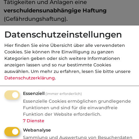
Tätigkeiten und Anlagen eine
verschuldensunabhängige Haftung
(Gefährdungshaftung).
Gegen finanzielle Belastungen, die sich aus
Datenschutzeinstellungen
dem Umweltschadensgesetz ergeben, können
Hier finden Sie eine Übersicht über alle verwendeten
Sie sich absichern. Der Versicherungsschutz
Cookies. Sie können Ihre Einwilligung zu ganzen
beinhaltet
Sanierungskosten für Schäden an
Kategorien geben oder sich weitere Informationen
anzeigen lassen und so nur bestimmte Cookies
der Umwelt
. Sie gewährt bei
auswählen.
Um mehr zu erfahren, lesen Sie bitte unsere
Betriebsstörungen Deckung außerhalb des
Datenschutzerklärung
.
Betriebsgrundstücks und kann auf Schäden
an dem eigenen Grundstück und
Essenziell
(immer erforderlich)
Grundwasserschäden
erweitert werden. Der
Essenzielle Cookies ermöglichen grundlegende
Versicherungsschutz besteht auch für die
Funktionen und sind für die einwandfreie
Funktion der Website erforderlich.
verschuldensunabhängige Haftung.
7
Dienste
Webanalyse
Kategorie:
Gewerbliche Haftpflicht
Sammlung und Auswertung von Besucherdaten