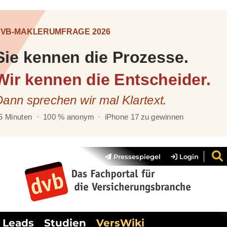
Pressespiegel
Login
Leads
Studien
VersWiki