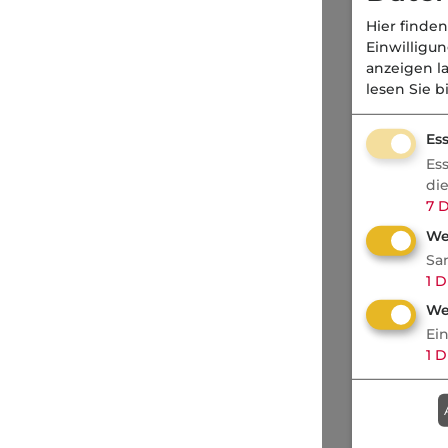
Hier finden
Einwilligu
anzeigen l
lesen Sie b
Ess
Es
di
7
D
We
Sa
1
D
We
Ei
1
D