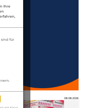
n Ihre
nen
rfahren,
sind für
nnern.
Anzeige
08.08.2026
ert mit Klaro!