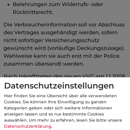
Belehrungen zum Widerrufs- oder
Rücktrittsrecht.
Die Verbraucherinformation soll vor Abschluss
des Vertrages ausgehändigt werden, sofern
nicht sofortiger Versicherungsschutz
gewünscht wird (vorläufige Deckungszusage).
Wahlweise kann sie auch erst mit der Police
zusammen übersandt werden.
Nach Inkrafttreten des neuen VVG am 1.1.2008
Datenschutzeinstellungen
haben Versicherer bzw.
Versicherungsvermittler
über alle Sparten
Hier finden Sie eine Übersicht über alle verwendeten
hinweg bestimmte Informationspflichten (§ 1
Cookies. Sie können Ihre Einwilligung zu ganzen
VVG-InfoV) zu erfüllen.
Kategorien geben oder sich weitere Informationen
anzeigen lassen und so nur bestimmte Cookies
Darüber hinaus gibt es auch spezielle
auswählen.
Um mehr zu erfahren, lesen Sie bitte unsere
Datenschutzerklärung
.
Informationspflichten in der