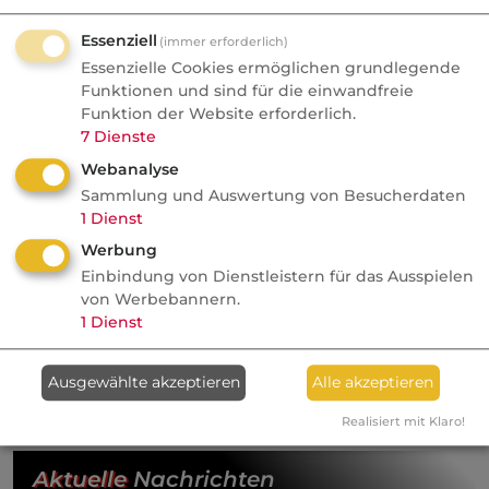
Krankenversicherung
(§ 3 VVG-InfoV) und
Essenziell
(immer erforderlich)
Informationspflichten in der Lebens-,
Essenzielle Cookies ermöglichen grundlegende
Berufsunfähigkeits- und Unfallversicherung
Funktionen und sind für die einwandfreie
mit Prämienrückgewähr
(§ 2 VVG-InfoV).
Funktion der Website erforderlich.
7
Dienste
Webanalyse
Weiterführende Links
Sammlung und Auswertung von Besucherdaten
1
Dienst
Antragsbindefrist
Werbung
AVB
Einbindung von Dienstleistern für das Ausspielen
von Werbebannern.
Rücktrittsrecht
1
Dienst
Kategorie:
Fachbegriffe allgemein
Ausgewählte akzeptieren
Alle akzeptieren
Realisiert mit Klaro!
Aktuelle
Nachrichten