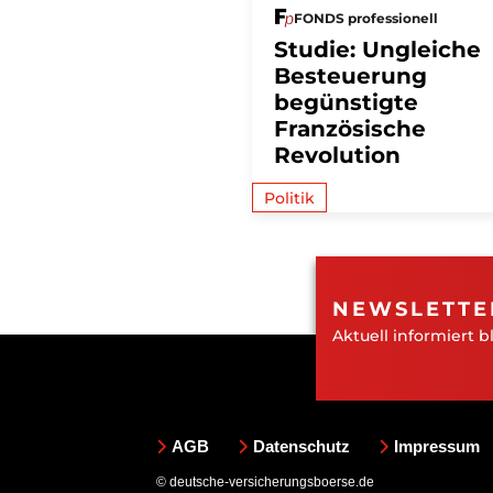
FONDS professionell
Studie: Ungleiche
Besteuerung
begünstigte
Französische
Revolution
Politik
NEWSLETTE
Aktuell informiert b
AGB
Datenschutz
Impressum
© deutsche-versicherungsboerse.de