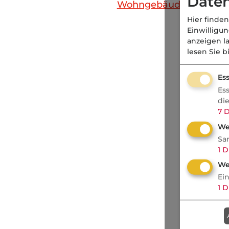
Daten
Wohngebäudeversiche
Hier finden
Einwilligu
anzeigen l
lesen Sie b
Ess
Es
di
7
D
We
Sa
1
D
We
Ei
1
D