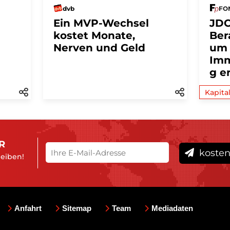
dvb
FON
Ein MVP-Wechsel
JDC
kostet Monate,
Ber
Nerven und Geld
um
Imm
g e
Kapita
R
kosten
leiben!
Anfahrt
Sitemap
Team
Mediadaten