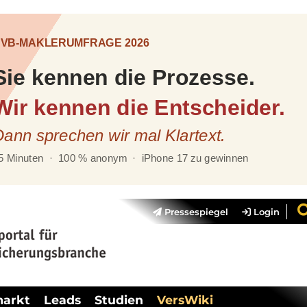
Pressespiegel
Login
markt
Leads
Studien
VersWiki