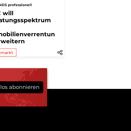
DS professionell
 will
atungsspektrum
obilienverrentun
rweitern
lmarkt
los abonnieren