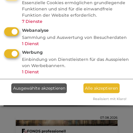
Essenzielle Cookies ermöglichen grundlegende
Aufräumungskosten sind somit bis zu einem
Funktionen und sind für die einwandfreie
Betrag von 50.000 EUR auf erstes Risiko
Funktion der Website erforderlich.
7
Dienste
mitversichert. Fallen jedoch im Schadenfall
Webanalyse
tatsächlich 70.000 EUR Kosten an, werden
Sammlung und Auswertung von Besucherdaten
hiervon 50.000 EUR übernommen. Die
1
Dienst
verbleibenden 20.000 EUR gehen zu Lasten
Werbung
des Kunden.
Einbindung von Dienstleistern für das Ausspielen
von Werbebannern.
Kategorie:
Fachbegriffe allgemein
1
Dienst
Ausgewählte akzeptieren
Alle akzeptieren
Aktuelle
Nachrichten
Realisiert mit Klaro!
07.08.2026
FONDS professionell