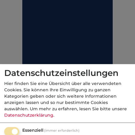
Datenschutzeinstellungen
Hier finden Sie eine Übersicht über alle verwendeten
Cookies. Sie können Ihre Einwilligung zu ganzen
Kategorien geben oder sich weitere Informationen
Beispiel: Aufräumungskosten in der
anzeigen lassen und so nur bestimmte Cookies
auswählen.
Um mehr zu erfahren, lesen Sie bitte unsere
Gebäudeversicherung werden in Höhe von bis
Datenschutzerklärung
.
zu 10 Prozent der Versicherungssumme
mitversichert. Zur Schadenzeit beträgt der
Essenziell
(immer erforderlich)
Versicherungswert 500.000 EUR, die