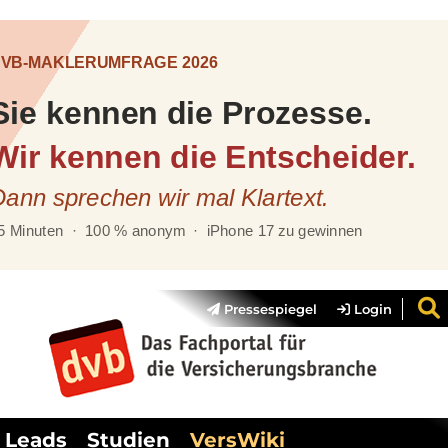
Pressespiegel
Login
Leads
Studien
VersWiki