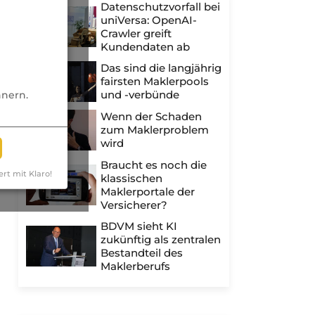
Datenschutzvorfall bei
uniVersa: OpenAI-
Crawler greift
Kundendaten ab
Das sind die langjährig
fairsten Maklerpools
und -verbünde
nnern.
Wenn der Schaden
zum Maklerproblem
wird
Braucht es noch die
ert mit Klaro!
klassischen
Maklerportale der
Versicherer?
BDVM sieht KI
zukünftig als zentralen
Bestandteil des
Maklerberufs