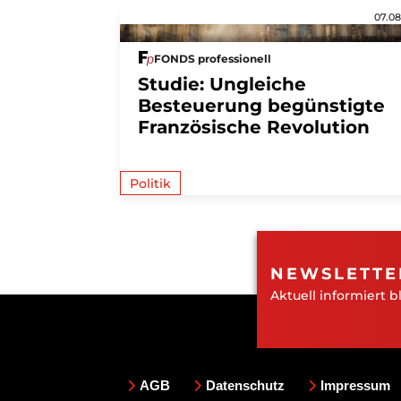
07.08
FONDS professionell
Studie: Ungleiche
Besteuerung begünstigte
Französische Revolution
Politik
NEWSLETTE
Aktuell informiert b
AGB
Datenschutz
Impressum