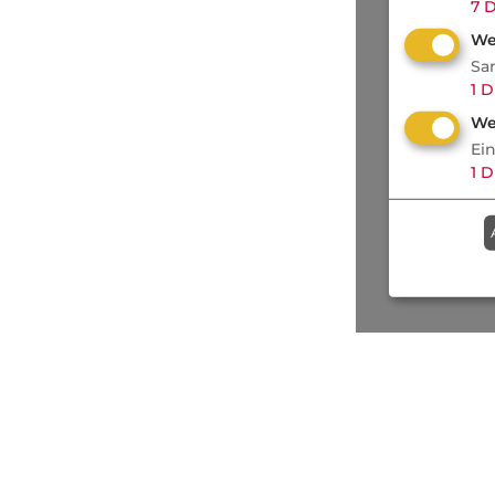
7
D
We
Sa
1
D
We
Ei
1
D