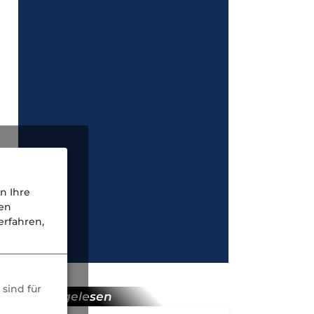
n Ihre
nen
rfahren,
sind für
meist gelesen