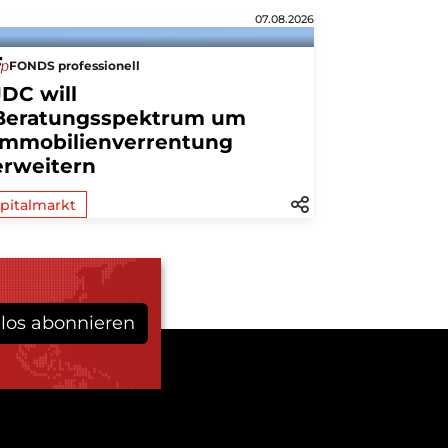
07.08.2026
FONDS professionell
JDC will
Beratungsspektrum um
Immobilienverrentung
erweitern
pitalmarkt
los abonnieren