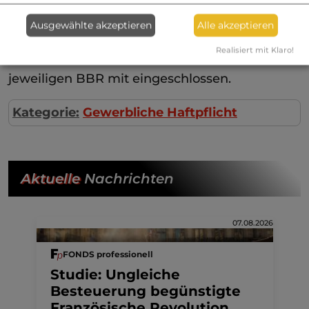
Wohnungseigentümergemeinschaft (WEG)
mittels Vertrag auf einen
Ausgewählte akzeptieren
Alle akzeptieren
Wohnungseigentümer. Trotzdem werden
Realisiert mit Klaro!
auch diese nochmals ausdrücklich in den
jeweiligen BBR mit eingeschlossen.
Kategorie:
Gewerbliche Haftpflicht
Aktuelle
Nachrichten
07.08.2026
FONDS professionell
Studie: Ungleiche
Besteuerung begünstigte
Französische Revolution