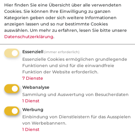
In der BHV ist dies häufig der Fall für die
Hier finden Sie eine Übersicht über alle verwendeten
Haftungsübernahme durch
Cookies. Sie können Ihre Einwilligung zu ganzen
Anschlussgleisbetriebe. Der Bahn obliegt
Kategorien geben oder sich weitere Informationen
anzeigen lassen und so nur bestimmte Cookies
allein die Haftung für aus dem
auswählen.
Um mehr zu erfahren, lesen Sie bitte unsere
Schienenbetrieb verursachte Schäden,
Datenschutzerklärung
.
verlagert diese Haftung aber vertraglich auf
den Gleisanschließer, den dafür keine
Essenziell
(immer erforderlich)
gesetzliche Haftung trifft. In den BBR für
Essenzielle Cookies ermöglichen grundlegende
Funktionen und sind für die einwandfreie
produzierende Betriebe wird diese Haftung
Funktion der Website erforderlich.
jedoch wieder eingeschlossen, also Deckung
7
Dienste
gewährt.
Webanalyse
Sammlung und Auswertung von Besucherdaten
Nicht davon erfasst sind
1
Dienst
Haftungsvereinbarungen, die auch gesetzlich
Werbung
bestehende Haftung betreffen und diese nicht
Einbindung von Dienstleistern für das Ausspielen
erweitern, z.B. bei der Übernahme von Streu-
von Werbebannern.
und Räumpflichten der
1
Dienst