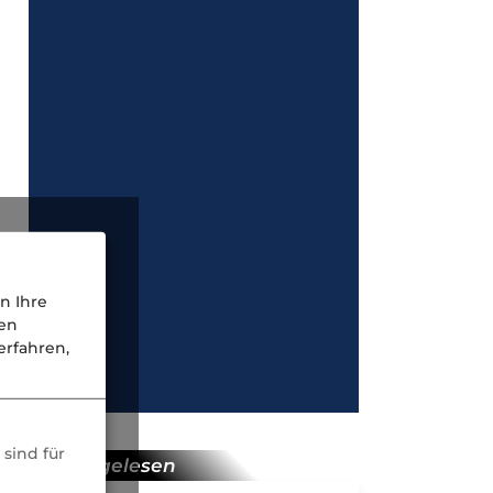
n Ihre
nen
rfahren,
sind für
meist gelesen