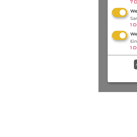
7
D
We
Sa
1
D
We
Ei
1
D