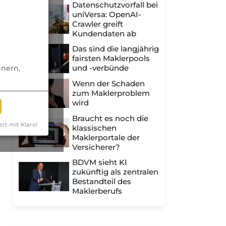
Datenschutzvorfall bei
uniVersa: OpenAI-
Crawler greift
Kundendaten ab
Das sind die langjährig
fairsten Maklerpools
und -verbünde
nnern.
Wenn der Schaden
zum Maklerproblem
wird
Braucht es noch die
ert mit Klaro!
klassischen
Maklerportale der
Versicherer?
BDVM sieht KI
zukünftig als zentralen
Bestandteil des
Maklerberufs