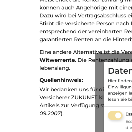
können auch Angehörige mit einer
Dazu wird bei Vertragsabschluss 
Stirbt die versicherte Person nac
entsprechend der vereinbarten Ren
garantierten Renten an die Hinter
Eine andere Alternative ist die Ve
Witwerrente
. Die Rentenzahlung 
lebenslang.
Daten
Quellenhinweis:
Hier finden
Einwilligu
Wir bedanken uns für die Unterst
anzeigen l
Versicherer ZUKUNFT klipp + klar“,
lesen Sie b
Artikels zur Verfügung stellte
www.
09.2007
).
Ess
Es
di