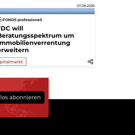
07.08.2026
FONDS professionell
JDC will
Beratungsspektrum um
Immobilienverrentung
erweitern
pitalmarkt
los abonnieren