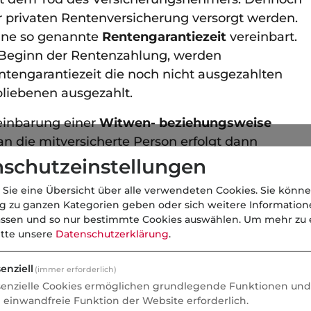
 privaten Rentenversicherung versorgt werden.
eine so genannte
Rentengarantiezeit
vereinbart.
h Beginn der Rentenzahlung, werden
tengarantiezeit die noch nicht ausgezahlten
bliebenen ausgezahlt.
reinbarung einer
Witwen- beziehungsweise
an die mitversicherte Person erfolgt dann
schutzeinstellungen
 Sie eine Übersicht über alle verwendeten Cookies. Sie könne
ng zu ganzen Kategorien geben oder sich weitere Informatio
ützung des „Informationszentrums der deutschen
assen und so nur bestimmte Cookies auswählen.
Um mehr zu e
 die uns den ursprünglichen Originaltext dieses
itte unsere
Datenschutzerklärung
.
klipp-und-klar.de
(
Stand des Originaltextes
enziell
(immer erforderlich)
senzielle Cookies ermöglichen grundlegende Funktionen und 
e einwandfreie Funktion der Website erforderlich.