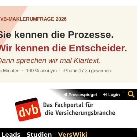
Pressespiegel
Login
Leads
Studien
VersWiki