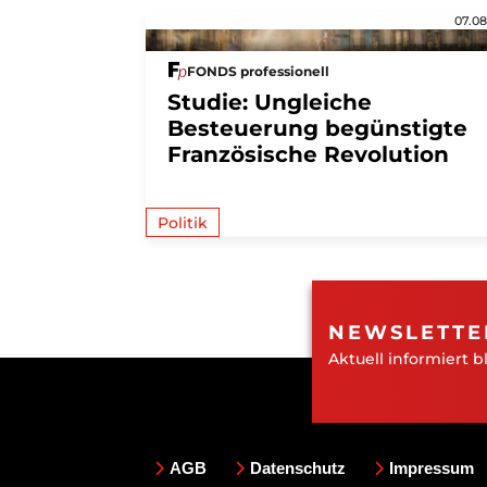
07.08
FONDS professionell
Studie: Ungleiche
Besteuerung begünstigte
Französische Revolution
Politik
NEWSLETTE
Aktuell informiert b
AGB
Datenschutz
Impressum