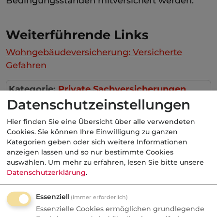
Bedingungsständen mitversichert werden.
Weiterführende Links
Wohngebäudeversicherung: Versicherte
Gefahren
Kategorie:
Private Sachversicherungen
Datenschutzeinstellungen
Hier finden Sie eine Übersicht über alle verwendeten
Cookies. Sie können Ihre Einwilligung zu ganzen
Aktuelle
Nachrichten
Kategorien geben oder sich weitere Informationen
anzeigen lassen und so nur bestimmte Cookies
auswählen.
Um mehr zu erfahren, lesen Sie bitte unsere
07.08.2026
Datenschutzerklärung
.
FONDS professionell
Essenziell
(immer erforderlich)
Studie: Ungleiche
Essenzielle Cookies ermöglichen grundlegende
Besteuerung begünstigte