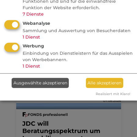
Funktionen und sind für die einwandfreie
Französische Revolution
Funktion der Website erforderlich.
7
Dienste
Politik
Webanalyse
Sammlung und Auswertung von Besucherdaten
1
Dienst
Anzeige
08.08.2026
Werbung
dvb
Einbindung von Dienstleistern für das Ausspielen
Ein MVP-Wechsel kostet
von Werbebannern.
Monate, Nerven und Geld
1
Dienst
Ausgewählte akzeptieren
Alle akzeptieren
Realisiert mit Klaro!
07.08.2026
FONDS professionell
JDC will
Beratungsspektrum um