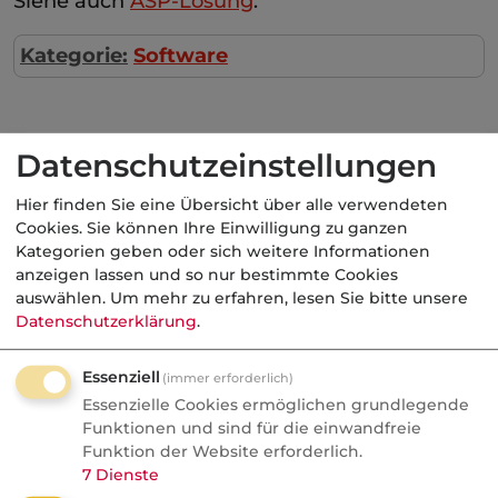
Siehe auch
ASP-Lösung
.
Kategorie:
Software
Datenschutzeinstellungen
Aktuelle
Nachrichten
Hier finden Sie eine Übersicht über alle verwendeten
Cookies. Sie können Ihre Einwilligung zu ganzen
10.08.2026
Kategorien geben oder sich weitere Informationen
anzeigen lassen und so nur bestimmte Cookies
fundresearch
auswählen.
Um mehr zu erfahren, lesen Sie bitte unsere
Wenn der Hebel
Datenschutzerklärung
.
zurückschlägt: Was
Anlageberater aus dem
Essenziell
(immer erforderlich)
Seoul-Crash lernen können
Essenzielle Cookies ermöglichen grundlegende
Funktionen und sind für die einwandfreie
alternative Investments
Funktion der Website erforderlich.
7
Dienste