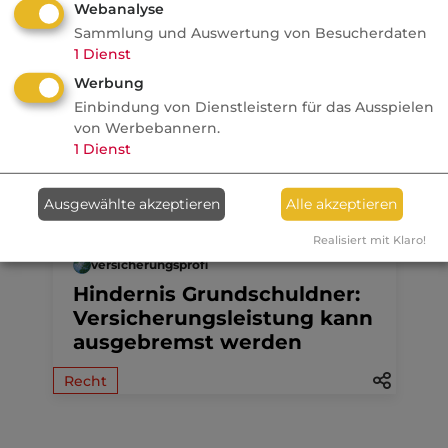
Webanalyse
Anzeige
10.08.2026
Sammlung und Auswertung von Besucherdaten
1
Dienst
dvb
Ein MVP-Wechsel kostet
Werbung
Monate, Nerven und Geld
Einbindung von Dienstleistern für das Ausspielen
von Werbebannern.
1
Dienst
Ausgewählte akzeptieren
Alle akzeptieren
10.08.2026
Realisiert mit Klaro!
versicherungsprofi
Hindernis Grundschuldner:
Versicherungsleistung kann
ausgebremst werden
Recht