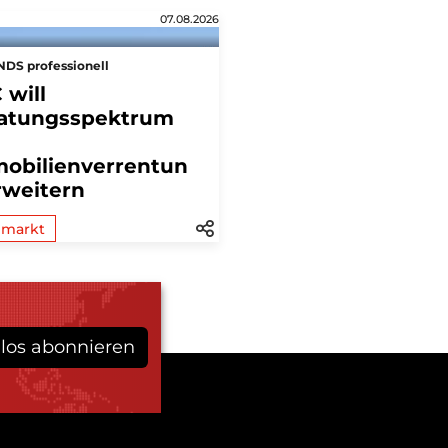
07.08.2026
DS professionell
 will
atungsspektrum
obilienverrentun
rweitern
lmarkt
los abonnieren