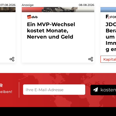
07.08.2026
Anzeige
08.08.2026
dvb
FON
Ein MVP-Wechsel
JDC
kostet Monate,
Ber
Nerven und Geld
um
Imm
g e
Kapita
R
kosten
leiben!