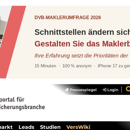
Pressespiegel
Login
markt
Leads
Studien
VersWiki