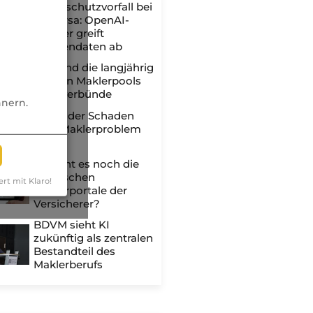
Datenschutzvorfall bei
uniVersa: OpenAI-
Crawler greift
Kundendaten ab
Das sind die langjährig
fairsten Maklerpools
und -verbünde
nnern.
Wenn der Schaden
zum Maklerproblem
wird
Braucht es noch die
klassischen
ert mit Klaro!
Maklerportale der
Versicherer?
BDVM sieht KI
zukünftig als zentralen
Bestandteil des
Maklerberufs