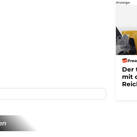
Anzeige
Pres
Der 
mit 
Reic
en