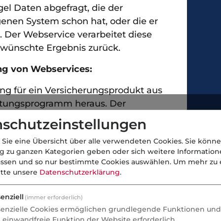
el Daten abgefragt, die der
enen System schon hat, oder die er
 Der Webservice verarbeitet diese
ewünschte Ergebnis zurück.
ung von Webservices:
rung für ein Versicherungsprodukt aus
tungsprogramm heraus. Der
. von einem Vergleichsrechner oder
schutzeinstellungen
reitgestellt werden.
 Sie eine Übersicht über alle verwendeten Cookies. Sie könne
VB
(elektronische
ng zu ganzen Kategorien geben oder sich weitere Informatio
assen und so nur bestimmte Cookies auswählen.
Um mehr zu e
igung für KFZ ab 3 / 2008) im neuen
itte unsere
Datenschutzerklärung
.
hren über die Zentrale Stelle der GDV-
bH.
enziell
(immer erforderlich)
meist 
senzielle Cookies ermöglichen grundlegende Funktionen und 
hiedlichen Tarifierungs-Services über
e einwandfreie Funktion der Website erforderlich.