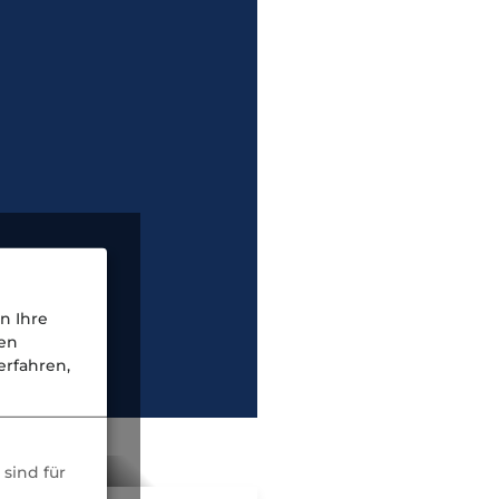
n Ihre
nen
rfahren,
gelesen
sind für