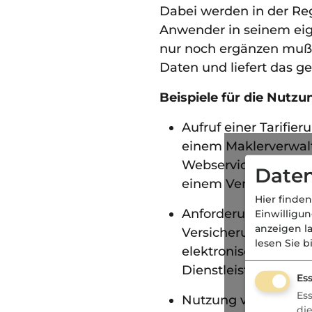
Dabei werden in der Reg
Anwender in seinem eig
nur noch ergänzen muß.
Daten und liefert das g
Beispiele für die Nutz
Aufruf einer Tarifie
einem Maklerverwal
Webservice kann z.B
Daten
einem Versicherer be
Hier finden
Anforderung einer
e
Einwilligu
anzeigen l
Versicherungsbestät
lesen Sie b
elektronischen Verfa
Dienstleistungs Gm
Ess
Es
Nutzung von untersc
di