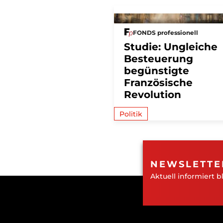
FONDS professionell
Studie: Ungleiche
Besteuerung
begünstigte
Französische
Revolution
Politik
NEWSLETTE
Aktuell informiert b