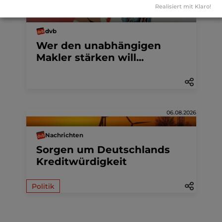
Realisiert mit Klaro!
Anzeige
07.08.2026
dvb
Wer den unabhängigen
Makler stärken will...
06.08.2026
Nachrichten
Sorgen um Deutschlands
Kreditwürdigkeit
Politik