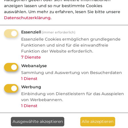
Klauseln ganz gravierend über die Qualität
anzeigen lassen und so nur bestimmte Cookies
einer BU-Versicherung.
auswählen.
Um mehr zu erfahren, lesen Sie bitte unsere
Datenschutzerklärung
.
Kategorie:
Arbeitskraftabsicherung, privat
Essenziell
(immer erforderlich)
Essenzielle Cookies ermöglichen grundlegende
Funktionen und sind für die einwandfreie
Aktuelle
Nachrichten
Funktion der Website erforderlich.
7
Dienste
Webanalyse
06.08.2026
Sammlung und Auswertung von Besucherdaten
1
Dienst
Nachrichten
Werbung
Check24 gibt eigene
Einbindung von Dienstleistern für das Ausspielen
Baufinanzierungsvermittlun
von Werbebannern.
g auf
1
Dienst
Makler
Ausgewählte akzeptieren
Alle akzeptieren