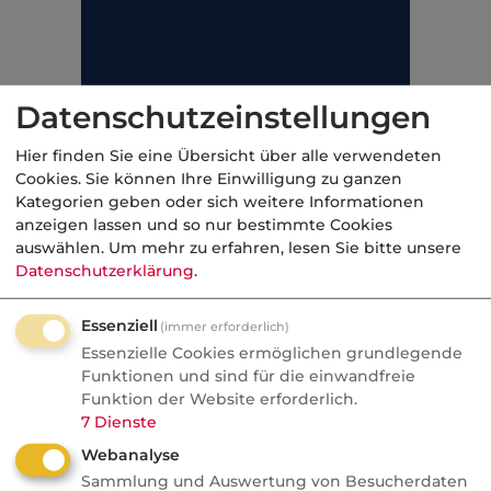
Datenschutzeinstellungen
Hier finden Sie eine Übersicht über alle verwendeten
Cookies. Sie können Ihre Einwilligung zu ganzen
Kategorien geben oder sich weitere Informationen
anzeigen lassen und so nur bestimmte Cookies
auswählen.
Um mehr zu erfahren, lesen Sie bitte unsere
In solchen Fällen kann dem Versicherten zum
Datenschutzerklärung
.
Beispiel ein Vielfaches der vereinbarten
garantierten BU-Monatsrente einmalig als
Essenziell
(immer erforderlich)
Wiedereingliederungshilfe ausgezahlt werden.
Essenzielle Cookies ermöglichen grundlegende
Dabei ist die Summe oft maximiert (z.B.
Funktionen und sind für die einwandfreie
MetallRente BU: 12.000 EUR).
Funktion der Website erforderlich.
7
Dienste
Kategorie:
Arbeitskraftabsicherung, privat
Webanalyse
Sammlung und Auswertung von Besucherdaten