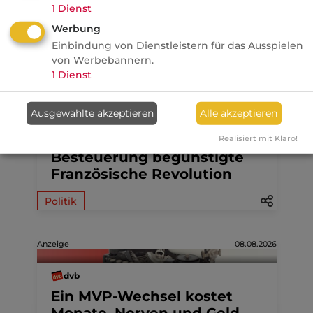
1
Dienst
Werbung
Aktuelle
Nachrichten
Einbindung von Dienstleistern für das Ausspielen
von Werbebannern.
1
Dienst
07.08.2026
Ausgewählte akzeptieren
Alle akzeptieren
FONDS professionell
Studie: Ungleiche
Realisiert mit Klaro!
Besteuerung begünstigte
Französische Revolution
Politik
Anzeige
08.08.2026
dvb
Ein MVP-Wechsel kostet
Monate, Nerven und Geld