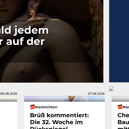
bald jedem
r auf der
08.08.2026
07.08.2026
Nachrichten
Nac
Brüß kommentiert:
Che
Die 32. Woche im
Bau