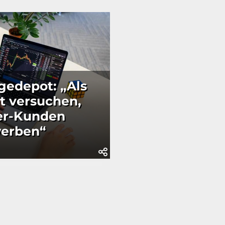
gedepot: „Als
t versuchen,
er-Kunden
erben“