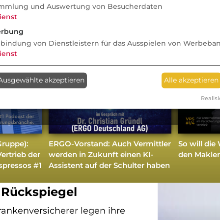
mmlung und Auswertung von Besucherdaten
ienst
rbung
nbindung von Dienstleistern für das Ausspielen von Werbeba
ienst
Ausgewählte akzeptieren
Alle akzeptieren
Realisi
Aus der dvb-Redaktion
Gruppe):
ERGO-Vorstand: Auch Vermittler
So will di
ertrieb der
werden in Zukunft einen KI-
den Makle
spressos #1
Assistent auf der Schulter haben
ntiert: Die 30.
Rückspiegel
rankenversicherer legen ihre