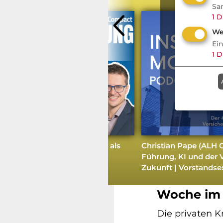
Sa
1
D
We
Ei
1
D
Wie schlägt sich ChatGPT als
Christian Pape (ALH 
Versicherungsberater?
Führung, KI und der V
Nachrichten
Zukunft | Vorstandse
Brüß komme
Woche im 
Die privaten K