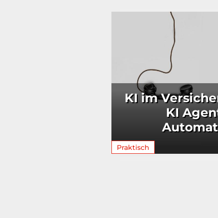
KI im Versiche
KI Agen
Automat
Praktisch