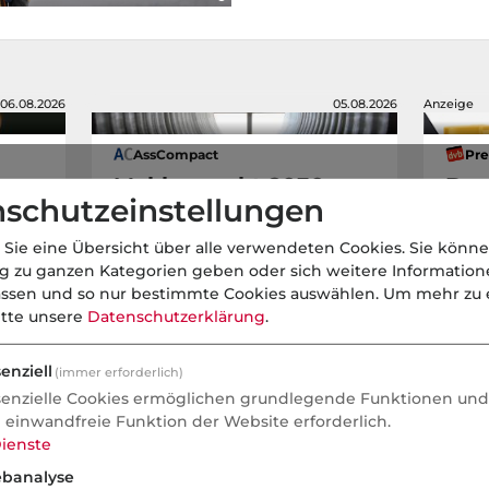
06.08.2026
05.08.2026
Anzeige
AssCompact
Pre
Maklermarkt 2030+:
Der
schutzeinstellungen
Beschleunigte
New
Konsolidierung und
höc
 Sie eine Übersicht über alle verwendeten Cookies. Sie könne
höhere
ng zu ganzen Kategorien geben oder sich weitere Informatio
Technologierelevanz
assen und so nur bestimmte Cookies auswählen.
Um mehr zu e
itte unsere
Datenschutzerklärung
.
Makler
enziell
(immer erforderlich)
senzielle Cookies ermöglichen grundlegende Funktionen und 
Podcasts
e einwandfreie Funktion der Website erforderlich.
ienste
banalyse