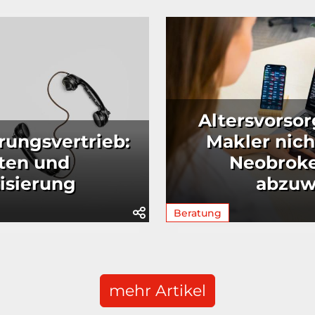
Altersvorsor
rungsvertrieb:
Makler nich
ten und
Neobrok
isierung
abzuw
Beratung
mehr Artikel