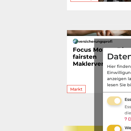
versicherungsprofi
Focus Money: Die
Daten
fairsten
Maklerversicherer
Hier finden
Einwilligu
anzeigen l
lesen Sie b
Markt
Ess
Es
di
7
D
We