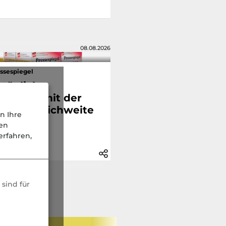
08.08.2026
ssespiegel
 tägliche
sletter mit der
hsten Reichweite
n Ihre
nen
rfahren,
sind für