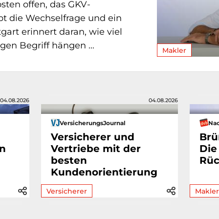
sten offen, das GKV-
bt die Wechselfrage und ein
tgart erinnert daran, wie viel
gen Begriff hängen ...
Makler
04.08.2026
04.08.2026
VersicherungsJournal
Nac
Versicherer und
Brü
en
Vertriebe mit der
Die
besten
Rüc
Kundenorientierung
Versicherer
Makler