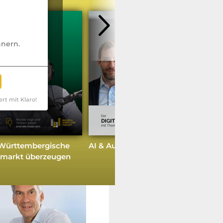
nnern.
weitere Podcasts
ert mit Klaro!
e Württembergische
AI & Automation Update
rmarkt überzeugen