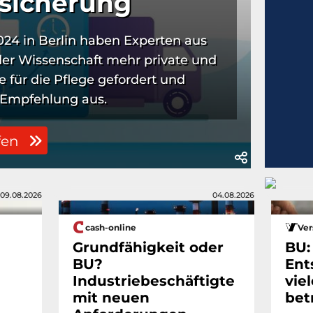
rsicherung
024 in Berlin haben Experten aus
der Wissenschaft mehr private und
e für die Pflege gefordert und
 Empfehlung aus.
fen
09.08.2026
04.08.2026
cash-online
Ver
Grundfähigkeit oder
BU:
BU?
Ent
Industriebeschäftigte
vie
mit neuen
bet