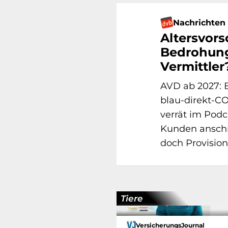
Nachrichten
Altersvors
Bedrohung
Vermittler
AVD ab 2027: 
blau-direkt-C
verrät im Pod
Kunden anschr
doch Provision
Tiere
VersicherungsJournal