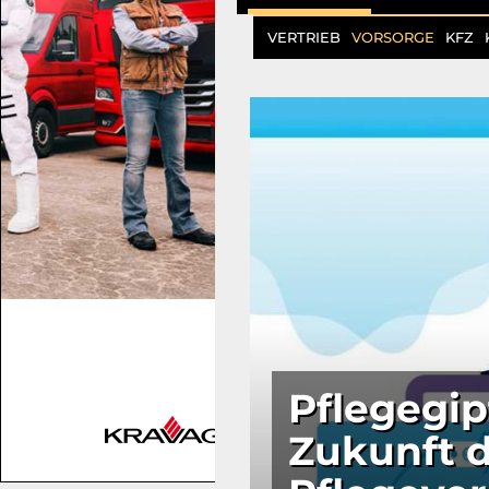
VERTRIEB
VORSORGE
KFZ
Pflegegip
Zukunft 