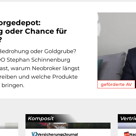
orgedepot:
 oder Chance für
?
Bedrohung oder Goldgrube?
OO Stephan Schinnenburg
cast, warum Neobroker längst
eiben und welche Produkte
geförderte AV
 bringen.
Komposit
Vertr
VersicherungsJournal
Nac