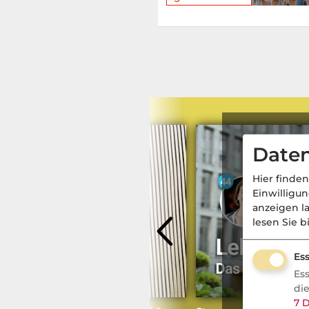
Daten
Hier finden
Einwilligu
anzeigen l
lesen Sie b
Ess
Es
di
7
D