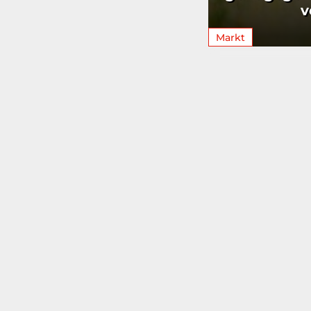
v
Markt