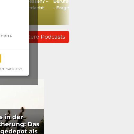
bgelegt, vergessen? –
Berufsunfähigkeitsversicherung
heute neu gedacht
- Fragen aus der Community
ss
nnern.
weitere Podcasts
ert mit Klaro!
s in der
cherung: Das
rgedepot als