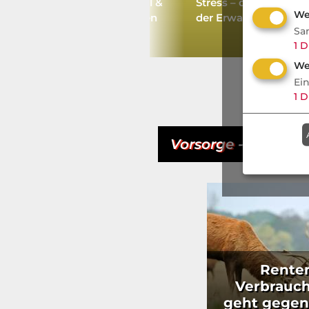
Sauerkraut, Laugenknödel &
Stress – die unsichtb
We
Große Absicherungslücken
der Erwartungen
Sa
1
D
We
Ei
1
D
Vorsorge
- Aktuell
Renten
Verbrauch
geht gegen