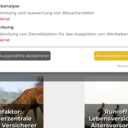
are Macht
Abnehmspritzen in der
Verkauft, a
banalyse
Risikoprüfung: Hype, Wirkung &
Warum BU 
mmlung und Auswertung von Besucherdaten
Versicherbarkeit
werden mu
ienst
rbung
nbindung von Dienstleistern für das Ausspielen von Werbeba
ienst
Ausgewählte akzeptieren
Alle akzeptieren
Realisi
faktor:
Run-off
erzentrale
Lebensversi
 Versicherer
Altersvorso