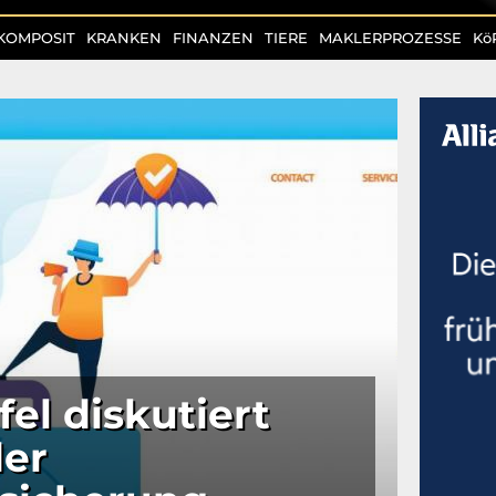
KOMPOSIT
KRANKEN
FINANZEN
TIERE
MAKLERPROZESSE
Kö
fel diskutiert
der