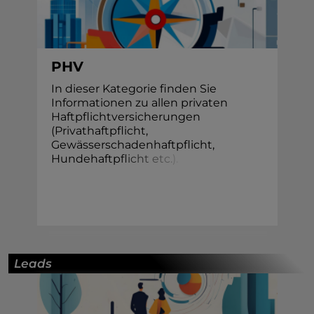
PHV
In dieser Kategorie finden Sie
Informationen zu allen privaten
Haftpflichtversicherungen
(Privathaftpflicht,
Gewässerschadenhaftpflicht,
Hundehaftp
f
i
c
h
t
e
t
c
.
)
.
Leads