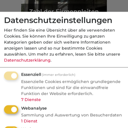
Zahl der Firmenpleiten
auf „außergewöhnlich
Datenschutzeinstellungen
hohem Niveau“
Hier finden Sie eine Übersicht über alle verwendeten
Cookies. Sie können Ihre Einwilligung zu ganzen
Inflation
Kategorien geben oder sich weitere Informationen
anzeigen lassen und so nur bestimmte Cookies
Aus der dvb-Redaktion
auswählen.
Um mehr zu erfahren, lesen Sie bitte unsere
Datenschutzerklärung
.
Politik
Essenziell
(immer erforderlich)
Nachrichten
Essenzielle Cookies ermöglichen grundlegende
Funktionen und sind für die einwandfreie
Sorgen um Deutschlands
Funktion der Website erforderlich.
Kreditwürdigkeit
7
Dienste
Die Bundesrepublik gehört zu den rund
Webanalyse
Sammlung und Auswertung von Besucherdaten
einem Dutzend Staaten weltweit, denen
1
Dienst
die Ratingagenturen mit der Bestnote