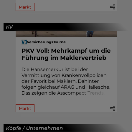
Markt
KV
VersicherungsJournal
PKV Voll: Mehrkampf um die
Führung im Maklervertrieb
Die Hansemerkur ist bei der
Vermittlung von Krankenvollpolicen
der Favorit bei Maklern. Dahinter
folgen gleichauf ARAG und Hallesche.
Das zeigen die Assc
o
m
p
a
c
t
T
r
e
n
d
s
.
Markt
Köpfe / Unternehmen