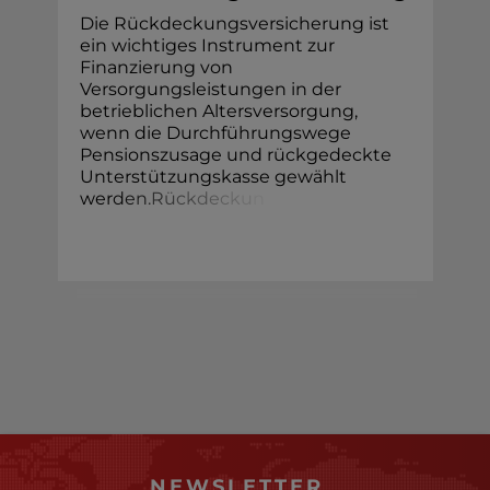
Die Rückdeckungsversicherung ist
ein wichtiges Instrument zur
Finanzierung von
Versorgungsleistungen in der
betrieblichen Altersversorgung,
wenn die Durchführungswege
Pensionszusage und rückgedeckte
Unterstützungskasse gewählt
wer
d
e
n
.
R
ü
c
k
d
e
c
k
u
n
NEWSLETTER