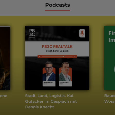
Podcasts
fene
Stadt, Land, Logistik. Kai
Baue
Gutacker im Gespräch mit
Wora
Dennis Knecht