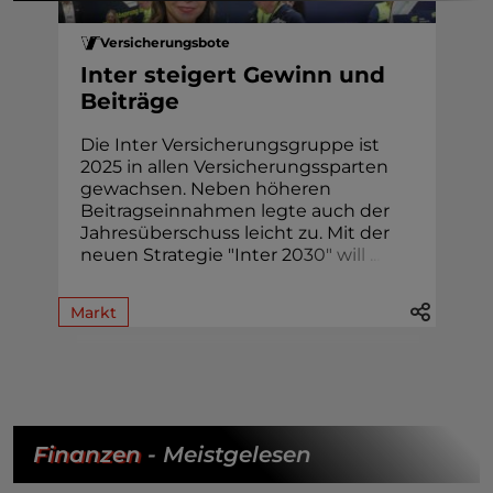
Versicherungsbote
Inter steigert Gewinn und
Beiträge
Die Inter Versicherungsgruppe ist
2025 in allen Versicherungssparten
gewachsen. Neben höheren
Beitragseinnahmen legte auch der
Jahresüberschuss leicht zu. Mit der
neuen Strategie "Inter 2
0
3
0
"
w
i
l
l
.
.
.
Markt
Finanzen
- Meistgelesen