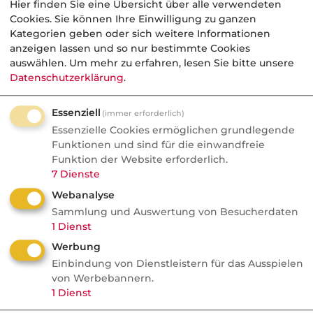
einem separaten Ordner automatisch ablegen
Hier finden Sie eine Übersicht über alle verwendeten
Cookies. Sie können Ihre Einwilligung zu ganzen
(eine weitere Hilfe dazu finden Sie in der Hilfe
Kategorien geben oder sich weitere Informationen
Ihres E-Mail-Programms).
anzeigen lassen und so nur bestimmte Cookies
auswählen.
Um mehr zu erfahren, lesen Sie bitte unsere
Falls Sie auf einen per E-Mail erhaltenen
Datenschutzerklärung
.
Beitrag reagieren wollen, können Sie einfach
auf diesen per E-Mail antworten, indem Sie auf
Essenziell
(immer erforderlich)
die "Antworten-Schaltfläche" Ihres E-Mail-
Essenzielle Cookies ermöglichen grundlegende
Programms klicken.
Funktionen und sind für die einwandfreie
Funktion der Website erforderlich.
Weitere Informationen zum Thema finden Sie
7
Dienste
auf den Seiten
Beitrag schreiben
und
Beitrag
Webanalyse
antworten
.
Sammlung und Auswertung von Besucherdaten
1
Dienst
Die Mitgliedschaft kann man im
Profil
Werbung
aktivieren bzw. deaktivieren. Dafür reicht aus,
Einbindung von Dienstleistern für das Ausspielen
von Werbebannern.
dass man unter der Überschrift "Forum: Aktive
1
Dienst
Mitgliedschaft" das Kontrollkästchen aktiviert