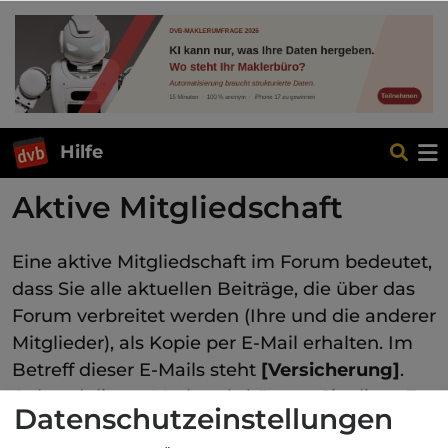
Hilfe
Aktive Mitgliedschaft
Eine aktive Mitgliedschaft im Forum bedeutet,
dass Sie alle aktuellen Beiträge, die über das
Forum verbreitet werden (Ihre und die anderer
Mitglieder), als Kopie per E-Mail erhalten. Im
Betreff dieser E-Mails steht
[Versicherung]
.
Anhand dieses Merkmals können Sie diese E-
Datenschutzeinstellungen
Mails in Ihrem E-Mail-Programm filtern und in