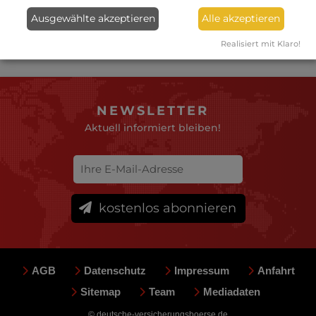
bzw. deaktiviert.
Ausgewählte akzeptieren
Alle akzeptieren
Kategorie
:
Forum
Realisiert mit Klaro!
NEWSLETTER
Aktuell informiert bleiben!
kostenlos abonnieren
AGB
Datenschutz
Impressum
Anfahrt
Sitemap
Team
Mediadaten
© deutsche-versicherungsboerse.de