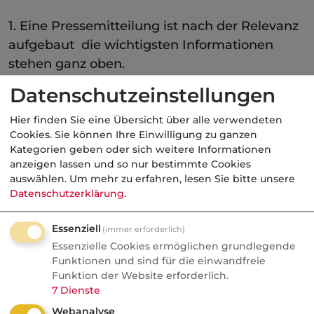
1. Eine Pressemitteilung ist nach der Relevanz
aufgebaut  die wichtigsten Informationen
stehen ganz oben.
Datenschutzeinstellungen
2. Der erste Absatz (Teaser) sollte das Interesse
Hier finden Sie eine Übersicht über alle verwendeten
auf die ganze Pressemitteilung wecken und
Cookies. Sie können Ihre Einwilligung zu ganzen
folgende Informationen enthalten (falls sie für
Kategorien geben oder sich weitere Informationen
anzeigen lassen und so nur bestimmte Cookies
die Meldung relevant sind):
auswählen.
Um mehr zu erfahren, lesen Sie bitte unsere
Datenschutzerklärung
.
Wer (Um wen geht es? Wer ist betroffen?)
Was (Welches Ereignis ist der Anlass für
Essenziell
(immer erforderlich)
die Pressemitteilung?)
Essenzielle Cookies ermöglichen grundlegende
Wann (Wann findet das Ereignis statt/hat
Funktionen und sind für die einwandfreie
stattgefunden?)
Funktion der Website erforderlich.
7
Dienste
Wo (Wo findet das Ereignis statt/hat
Webanalyse
stattgefunden?)