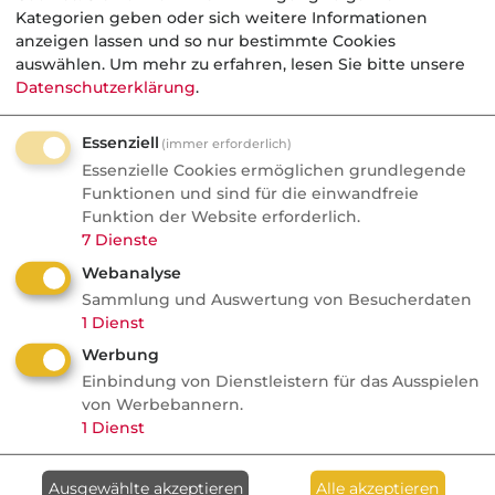
Kategorien geben oder sich weitere Informationen
laufend um neue Meldungen ergänzt. Sollen
anzeigen lassen und so nur bestimmte Cookies
bestimmte Artikel für eine längere Zeit auf
auswählen.
Um mehr zu erfahren, lesen Sie bitte unsere
Ihrer Seite stehen, markieren Sie diese bitte
Datenschutzerklärung
.
als "Top-Thema" (Kontrollkästchen rechts
neben dem Artikel).
Essenziell
(immer erforderlich)
Essenzielle Cookies ermöglichen grundlegende
Falls Sie ältere Artikel durchsuchen möchten,
Funktionen und sind für die einwandfreie
um diese ggf. ebenfalls zu den Top-Themen
Funktion der Website erforderlich.
7
Dienste
hinzuzufügen, klicken Sie unten auf den Link
Webanalyse
"Weitere Artikel aus dem Archiv durchsuchen".
Sammlung und Auswertung von Besucherdaten
1
Dienst
Beachten Sie bitte, dass der Zugang zu
diesem Bereich eine
Freischaltung
erfordert.
Werbung
Einbindung von Dienstleistern für das Ausspielen
Weitere Informationen zu den Presseartikeln
von Werbebannern.
1
Dienst
finden Sie
hier...
Kategorie
:
Meine dvb
Ausgewählte akzeptieren
Alle akzeptieren