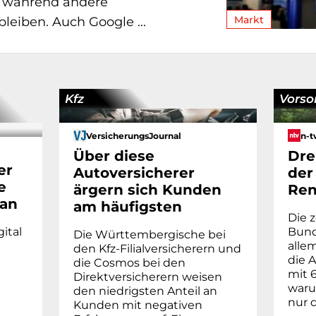
 während andere
Markt
bleiben. Auch Google ...
Kfz
Vorso
VersicherungsJournal
n-t
Über diese
Dre
er
Autoversicherer
der
e
ärgern sich Kunden
Ren
 an
am häufigsten
Die z
ital
Bund 
Die Württembergische bei
alle
den Kfz-Filialversicherern und
die 
die Cosmos bei den
mit 
Direktversicherern weisen
waru
den niedrigsten Anteil an
nur 
Kunden mit negativen