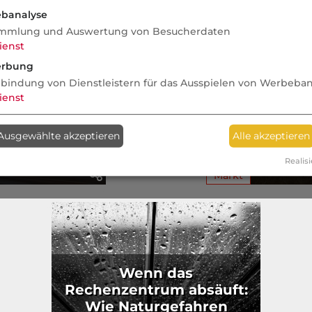
enen: Vom
Einbruch nach Drehbuch: Liebe,
Folge 16 - 
banalyse
etrugsfall
Luxus und Versicherungsbetrug
Wie schnel
mmlung und Auswertung von Besucherdaten
Versicherer
ienst
rbung
nbindung von Dienstleistern für das Ausspielen von Werbeba
lche
ienst
hversicherer
PHV: Di
 (nicht)
Komfort-T
Ausgewählte akzeptieren
Alle akzeptieren
mpfehlen
Fami
Realisi
Markt
Wenn das
Rechenzentrum absäuft:
Wie Naturgefahren