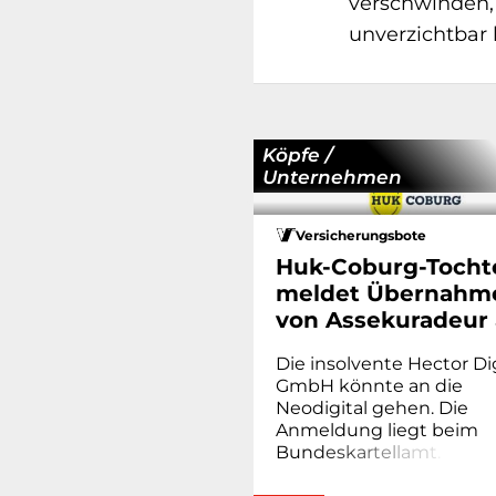
verschwinden,
unverzichtbar 
Köpfe /
Unternehmen
Versicherungsbote
Huk-Coburg-Tocht
meldet Übernahm
von Assekuradeur
Die insolvente Hector Dig
GmbH könnte an die
Neodigital gehen. Die
Anmeldung liegt beim
Bun
d
e
s
k
a
r
t
e
l
l
a
m
t
.