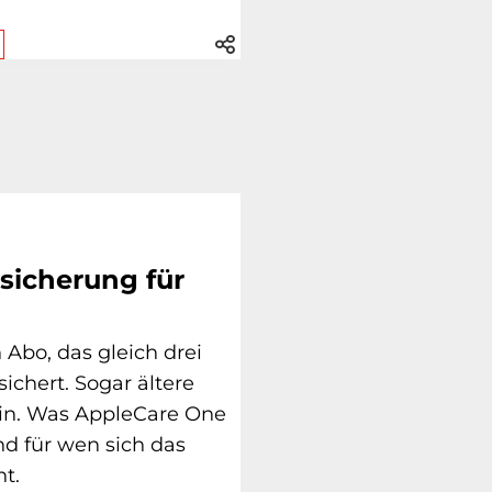
rsicherung für
n Abo, das gleich drei
ichert. Sogar ältere
ein. Was AppleCare One
und für wen sich das
t.