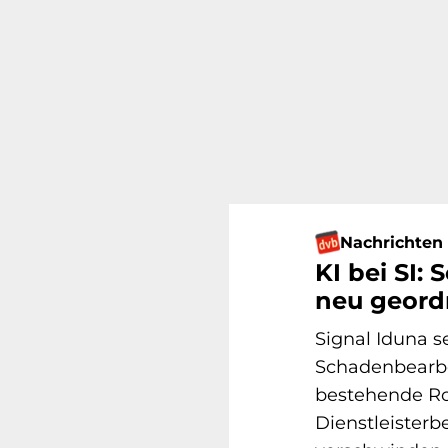
Nachrichten
KI bei SI:
neu geord
Signal Iduna se
Schadenbearbei
bestehende Ro
Dienstleisterb