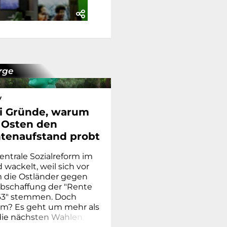
rge
v
i Gründe, warum
 Osten den
tenaufstand probt
entrale Sozialreform im
wackelt, weil sich vor
m die Ostländer gegen
Abschaffung der "Rente
63" stemmen. Doch
m? Es geht um mehr als
die nä
c
h
s
t
e
n
W
a
h
l
e
n
.