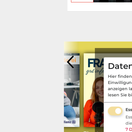
Daten
Hier finden
Einwilligu
anzeigen l
lesen Sie b
Ess
Es
Komposit
- Aktuell
di
7
D