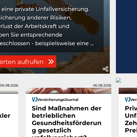
 eine private Unfallversicherung.
sicherung anderer Risiken,
lust der Arbeitskraft und
aben Sie entsprechende
chlossen - beispielsweise eine ...
erten aufrufen
06.08.2026
06.08.2026
VersicherungsJournal
Ver
Sind Maßnahmen der
Pri
ler
betrieblichen
Unf
Gesundheitsförderun
Zeh
g gesetzlich
Pre