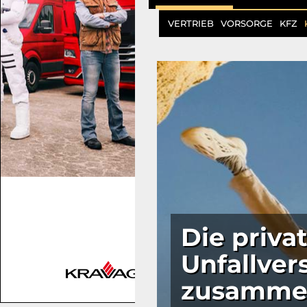
VERTRIEB
VORSORGE
KFZ
Die priva
Unfallver
zusamme