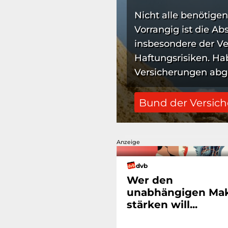
Nicht alle benötigen
Vorrangig ist die Ab
insbesondere der Ver
Haftungsrisiken. H
Versicherungen abges
Bund der Versich
Anzeige
dvb
Wer den
unabhängigen Mak
stärken will...