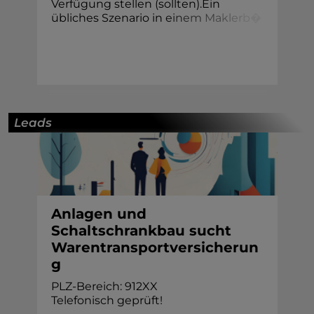
Verfügung stellen (sollten).Ein
übliches Szenario in
e
i
n
e
m
M
a
k
l
e
r
b
�
Leads
Anlagen und
Schaltschrankbau sucht
Warentransportversicherun
g
PLZ-Bereich: 912XX
Telefonisch geprüft!