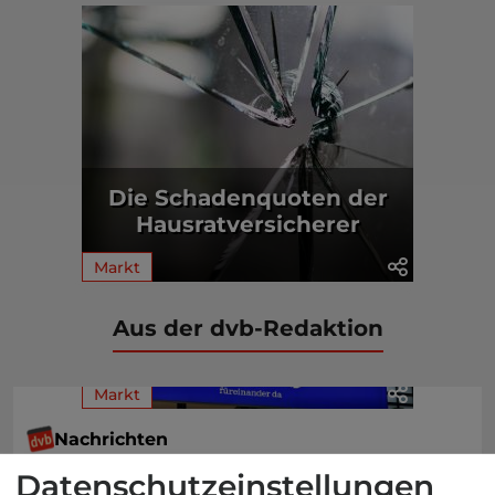
Die Schadenquoten der
Hausratversicherer
Markt
Aus der dvb-Redaktion
Markt
Nachrichten
KI bei SI:
Datenschutzeinstellungen