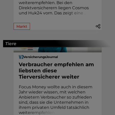
weiterempfehlen. Bei den
Direktversicherern liegen Cosmos
und Huk24 vorn. Das z
e
i
g
t
e
i
n
e
.
.
.
Markt
Tiere
VersicherungsJournal
Verbraucher empfehlen am
liebsten diese
Tierversicherer weiter
Focus Money wollte auch in diesem
Jahr wieder wissen, mit welchen
Anbietern Verbraucher so zufrieden
sind, dass sie die Unternehmen in
ihrem privaten Umfeld tatsächlich
we
i
t
e
r
e
m
p
f
e
h
l
e
n
.