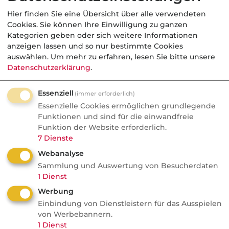
Schadenbearbeitung neu
Hier finden Sie eine Übersicht über alle verwendeten
geordnet
Cookies. Sie können Ihre Einwilligung zu ganzen
Kategorien geben oder sich weitere Informationen
Signal Iduna setzt bei der
anzeigen lassen und so nur bestimmte Cookies
Schadenbearbeitung auf KI und stellt
auswählen.
Um mehr zu erfahren, lesen Sie bitte unsere
bestehende Rollen im Markt infrage.
Datenschutzerklärung
.
Ganze Dienstleisterbereiche könnten
Essenziell
(immer erforderlich)
verschwinden, während andere
Essenzielle Cookies ermöglichen grundlegende
unverzichtbar bleiben. Auch Google ...
Funktionen und sind für die einwandfreie
Funktion der Website erforderlich.
7
Dienste
Webanalyse
Köpfe / Unternehmen
Sammlung und Auswertung von Besucherdaten
1
Dienst
Versicherungsbote
Werbung
Inter steigert Gewinn und
Einbindung von Dienstleistern für das Ausspielen
Beiträge
von Werbebannern.
1
Dienst