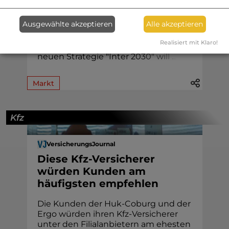
Die Inter Versicherungsgruppe ist
2025 in allen Versicherungssparten
Ausgewählte akzeptieren
Alle akzeptieren
gewachsen. Neben höheren
Beitragseinnahmen legte auch der
Realisiert mit Klaro!
Jahresüberschuss leicht zu. Mit der
neuen Strategie "Inter 2
0
3
0
"
w
i
l
l
.
.
.
Markt
Kfz
VersicherungsJournal
Diese Kfz-Versicherer
würden Kunden am
häufigsten empfehlen
Die Kunden der Huk-Coburg und der
Ergo würden ihren Kfz-Versicherer
unter den Filialanbietern am ehesten