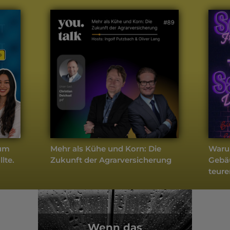
weitere Podcasts
Komposit
- Aktuell
rum
Mehr als Kühe und Korn: Die
Waru
llte.
Zukunft der Agrarversicherung
Gebä
teure
falsc
Wenn das