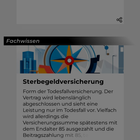
Fachwissen
Sterbegeldversicherung
Form der Todesfallversicherung. Der
Vertrag wird lebenslänglich
abgeschlossen und sieht eine
Leistung nur im Todesfall vor. Vielfach
wird allerdings die
Versicherungssumme spätestens mit
dem Endalter 85 ausgezahlt und die
Beitragszahl
u
n
g
m
i
t
8
5
,
t
e