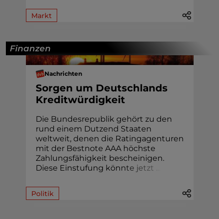
Markt
Finanzen
Nachrichten
Sorgen um Deutschlands
Kreditwürdigkeit
Die Bundesrepublik gehört zu den
rund einem Dutzend Staaten
weltweit, denen die Ratingagenturen
mit der Bestnote AAA höchste
Zahlungsfähigkeit bescheinigen.
Diese Einstufung kön
n
t
e
j
e
t
z
t
.
.
.
Politik