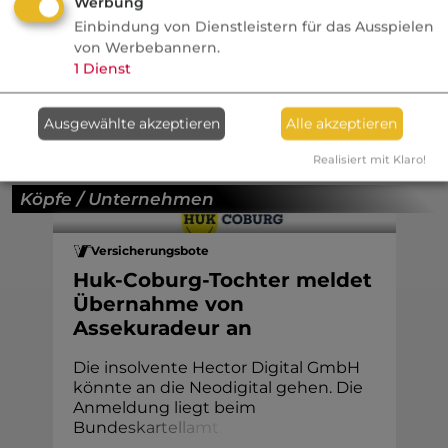
Werbung
fundierte Analysen. Redakteure verraten
Einbindung von Dienstleistern für das Ausspielen
im Podcast, wie exklusive Meldungen
von Werbebannern.
1
Dienst
entstehen und was Pressemitteilungen
wirklich verraten.
Ausgewählte akzeptieren
Alle akzeptieren
Realisiert mit Klaro!
Köpfe / Unternehmen
Versicherungsbote
Huk-Coburg-Tochter meldet
Übernahme von
Assekuradeur an
Die insolvente Hector Digital GmbH
könnte an die Neodigital gehen. Die
Anmeldung liegt beim
Bun
d
e
s
k
a
r
t
e
l
l
a
m
t
.