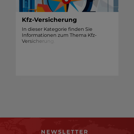
Kfz-Versicherung
In dieser Kategorie finden Sie
Informationen zum Thema Kfz-
V
e
r
s
i
c
h
e
r
u
n
g
.
NEWSLETTER