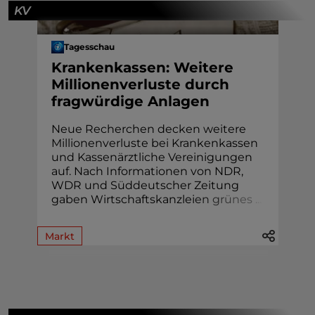
KV
Tagesschau
Krankenkassen: Weitere
Millionenverluste durch
fragwürdige Anlagen
Neue Recherchen decken weitere
Millionenverluste bei Krankenkassen
und Kassenärztliche Vereinigungen
auf. Nach Informationen von NDR,
WDR und Süddeutscher Zeitung
gaben Wirtschaftskanzlei
e
n
g
r
ü
n
e
s
.
.
.
Markt