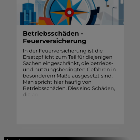
Betriebsschäden -
Feuerversicherung
In der Feuerversicherung ist die
Ersatzpflicht zum Teil für diejenigen
Sachen eingeschränkt, die betriebs-
und nutzungsbedingten Gefahren in
besonderem Maße ausgesetzt sind.
Man spricht hier häufig von
Betriebsschäden. Dies sind S
c
h
ä
d
e
n
,
d
i
e
a
n