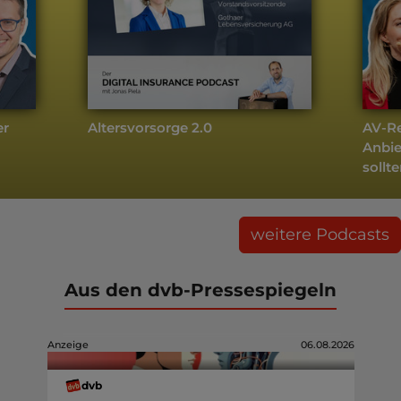
er
Altersvorsorge 2.0
AV-Re
Anbie
sollt
weitere Podcasts
Aus den dvb-Pressespiegeln
Anzeige
06.08.2026
dvb