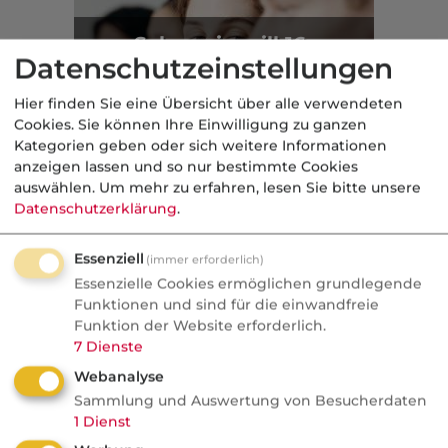
Schwesig will 16-
Datenschutzeinstellungen
Jährigen Renteneintritt
mit 63 Jahren
Hier finden Sie eine Übersicht über alle verwendeten
versprechen
Cookies. Sie können Ihre Einwilligung zu ganzen
Kategorien geben oder sich weitere Informationen
Politik
anzeigen lassen und so nur bestimmte Cookies
auswählen.
Um mehr zu erfahren, lesen Sie bitte unsere
Aus der dvb-Redaktion
Datenschutzerklärung
.
Essenziell
(immer erforderlich)
Kurios
Essenzielle Cookies ermöglichen grundlegende
Funktionen und sind für die einwandfreie
Nachrichten
Funktion der Website erforderlich.
Gala fürs Geld: Wenn
7
Dienste
Finanzjournalisten zu
Webanalyse
Klatschreportern werden
Sammlung und Auswertung von Besucherdaten
1
Dienst
Personalien bringen mehr Klicks als