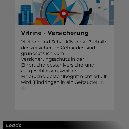
Vitrine - Versicherung
Vitrinen und Schaukästen außerhalb
des versicherten Gebäudes sind
grundsätzlich vom
Versicherungsschutz in der
Einbruchdiebstahlversicherung
ausgeschlossen, weil der
Einbruchdiebstahlbegriff nicht erfüllt
wird (Eindringen in ein G
e
b
ä
u
d
e
)
.
I
n
d
e
Leads