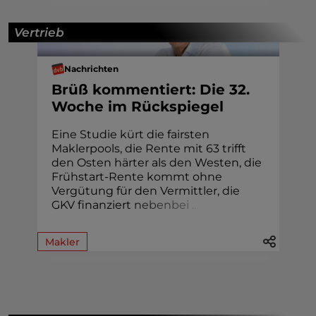
Vertrieb
Nachrichten
Brüß kommentiert: Die 32.
Woche im Rückspiegel
Eine Studie kürt die fairsten
Maklerpools, die Rente mit 63 trifft
den Osten härter als den Westen, die
Frühstart-Rente kommt ohne
Vergütung für den Vermittler, die
GKV finanziert
n
e
b
e
n
b
e
i
.
.
.
Makler