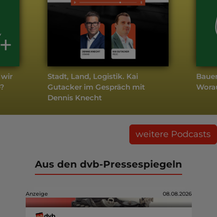
 wir
Stadt, Land, Logistik. Kai
Baue
e?
Gutacker im Gespräch mit
Wora
Dennis Knecht
weitere Podcasts
Aus den dvb-Pressespiegeln
Anzeige
08.08.2026
dvb