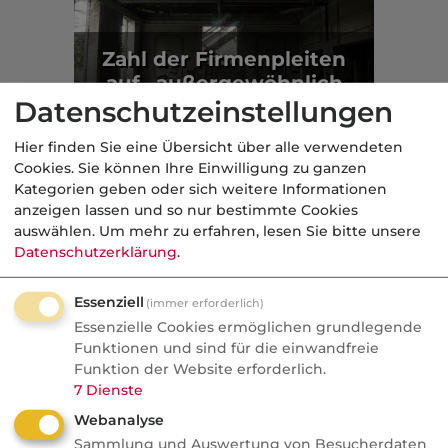
Zahl der Firmenpleiten
auf „außergewöhnlich
hohem Niveau“
Datenschutzeinstellungen
Inflation
Hier finden Sie eine Übersicht über alle verwendeten
Cookies. Sie können Ihre Einwilligung zu ganzen
Kategorien geben oder sich weitere Informationen
Aus der dvb-Redaktion
anzeigen lassen und so nur bestimmte Cookies
auswählen.
Um mehr zu erfahren, lesen Sie bitte unsere
Datenschutzerklärung
.
Politik
Nachrichten
Essenziell
(immer erforderlich)
Essenzielle Cookies ermöglichen grundlegende
"Das Außensteuergesetz ist
Funktionen und sind für die einwandfreie
einzig und allein da, um dich
Funktion der Website erforderlich.
zu bestrafen"
7
Dienste
Webanalyse
Dreistelliger Millionenbescheid aus Liebe:
Sammlung und Auswertung von Besucherdaten