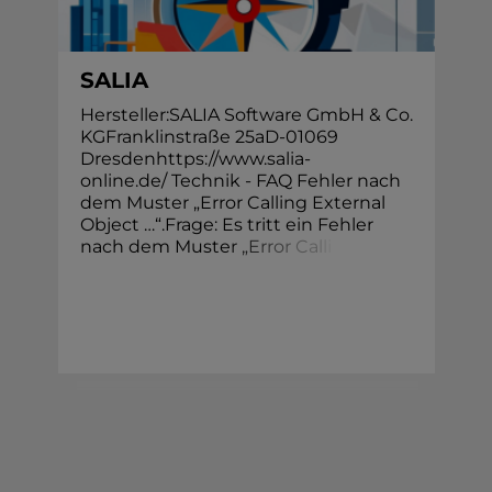
SALIA
Hersteller:SALIA Software GmbH & Co.
KGFranklinstraße 25aD-01069
Dresdenhttps://www.salia-
online.de/ Technik - FAQ Fehler nach
dem Muster „Error Calling External
Object …“.Frage: Es tritt ein Fehler
nach dem Muste
r
„
E
r
r
o
r
C
a
l
l
i