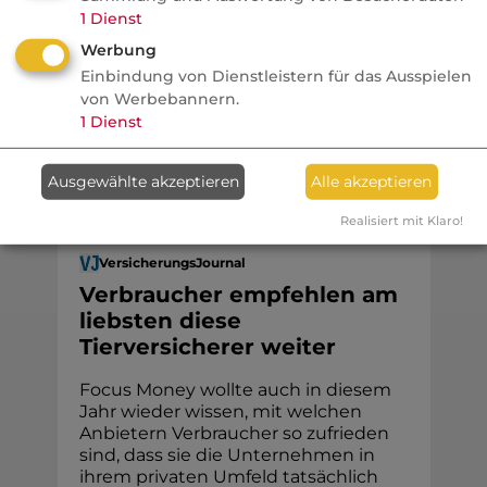
Steuerexperte Philip Nürnberg über
1
Dienst
Wegzug, Flickschusterei und die Grenzen
Werbung
der KI. Im Podcast For Professional
Einbindung von Dienstleistern für das Ausspielen
Investors Only mit Christoph Fröhlich.
von Werbebannern.
1
Dienst
Ausgewählte akzeptieren
Alle akzeptieren
Tiere
Realisiert mit Klaro!
VersicherungsJournal
Verbraucher empfehlen am
liebsten diese
Tierversicherer weiter
Focus Money wollte auch in diesem
Jahr wieder wissen, mit welchen
Anbietern Verbraucher so zufrieden
sind, dass sie die Unternehmen in
ihrem privaten Umfeld tatsächlich