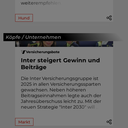
we
i
t
e
r
e
m
p
f
e
h
l
e
n
.
Hund
Köpfe / Unternehmen
Versicherungsbote
Inter steigert Gewinn und
Beiträge
Die Inter Versicherungsgruppe ist
2025 in allen Versicherungssparten
gewachsen. Neben höheren
Beitragseinnahmen legte auch der
Jahresüberschuss leicht zu. Mit der
neuen Strategie "Inter 2
0
3
0
"
w
i
l
l
.
.
.
Markt