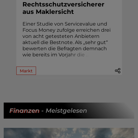
Rechtsschutzversicherer
aus Maklersicht
Einer Studie von Servicevalue und
Focus Money zufolge erreichen drei
von acht getesteten Anbietern
aktuell die Bestnote. Als „sehr gut“
bewerten die Befragten demnach
wie bereits im Vo
r
j
a
h
r
d
i
e
.
.
.
Markt
Finanzen
- Meistgelesen