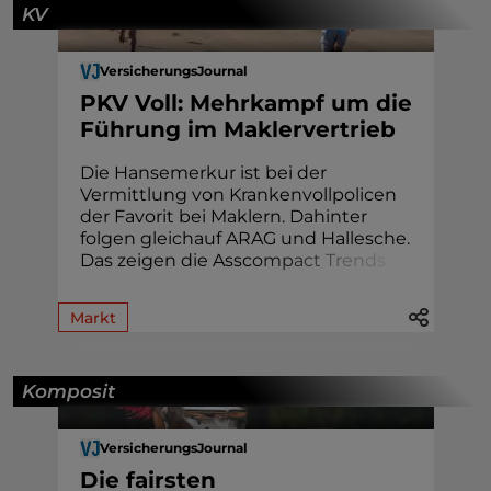
KV
VersicherungsJournal
PKV Voll: Mehrkampf um die
Führung im Maklervertrieb
Die Hansemerkur ist bei der
Vermittlung von Krankenvollpolicen
der Favorit bei Maklern. Dahinter
folgen gleichauf ARAG und Hallesche.
Das zeigen die Assc
o
m
p
a
c
t
T
r
e
n
d
s
.
Markt
Komposit
VersicherungsJournal
Die fairsten