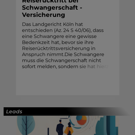
Reiserücktritt bei
Schwangerschaft -
Versicherung
Das Landgericht Köln hat
entschieden (Az. 24 S 40/06), dass
eine Schwangere eine gewisse
Bedenkzeit hat, bevor sie ihre
Reiserücktrittsversicherung in
Anspruch nimmt.Die Schwangere
muss die Schwangerschaft nicht
sofort melden, sondern
s
i
e
h
a
t
h
i
e
r
z
Leads