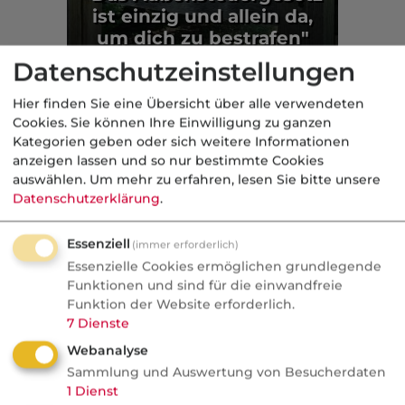
ist einzig und allein da,
um dich zu bestrafen"
Datenschutzeinstellungen
Politik
Hier finden Sie eine Übersicht über alle verwendeten
Aus der dvb-Redaktion
Cookies. Sie können Ihre Einwilligung zu ganzen
Kategorien geben oder sich weitere Informationen
anzeigen lassen und so nur bestimmte Cookies
geförderte AV
auswählen.
Um mehr zu erfahren, lesen Sie bitte unsere
Datenschutzerklärung
.
Nachrichten
Altersvorsorge-Reform:
Essenziell
(immer erforderlich)
Versicherer bereiten sich auf
Essenzielle Cookies ermöglichen grundlegende
Funktionen und sind für die einwandfreie
Verdrängungswettbewerb vor
Funktion der Website erforderlich.
7
Dienste
Werbeschlacht im Herbst, Provisionen
Webanalyse
unter Druck, Neobroker auf
Sammlung und Auswertung von Besucherdaten
Bestandsjagd. Einiges dürfte Makler
1
Dienst
beunruhigen.