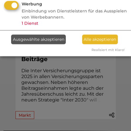
Werbung
Einbindung von Dienstleistern für das Ausspielen
von Werbebannern.
1
Dienst
Köpfe / Unternehmen
Ausgewählte akzeptieren
Alle akzeptieren
Versicherungsbote
Realisiert mit Klaro!
Inter steigert Gewinn und
Beiträge
Die Inter Versicherungsgruppe ist
2025 in allen Versicherungssparten
gewachsen. Neben höheren
Beitragseinnahmen legte auch der
Jahresüberschuss leicht zu. Mit der
neuen Strategie "Inter 2
0
3
0
"
w
i
l
l
.
.
.
Markt