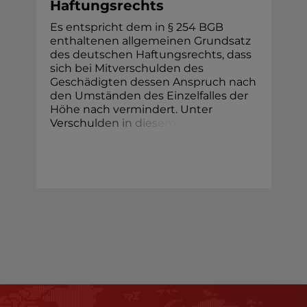
Haftungsrechts
Es entspricht dem in § 254 BGB
enthaltenen allgemeinen Grundsatz
des deutschen Haftungsrechts, dass
sich bei Mitverschulden des
Geschädigten dessen Anspruch nach
den Umständen des Einzelfalles der
Höhe nach vermindert. Unter
Verschu
l
d
e
n
i
n
d
i
e
s
e
m