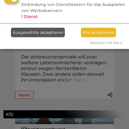
Einbindung von Dienstleistern für das Ausspielen
Vorsorge
von Werbebannern.
1
Dienst
procontra
Rentenfaktor:
Ausgewählte akzeptieren
Alle akzeptieren
Verbraucherzentrale geht
Realisiert mit Klaro!
gegen Versicherer vor
Die Verbraucherzentrale will zwei
weitere Lebensversicherer verklagen,
erneut wegen Rentenfaktor-
Klauseln. Zwei andere sollen derweil
ihr Unterlassen
e
r
k
l
ä
r
t
h
a
b
e
n
.
Markt
Kfz