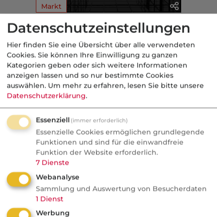
Markt
Datenschutzeinstellungen
Aus der dvb-Redaktion
Hier finden Sie eine Übersicht über alle verwendeten
Cookies. Sie können Ihre Einwilligung zu ganzen
geförderte AV
Kategorien geben oder sich weitere Informationen
anzeigen lassen und so nur bestimmte Cookies
Nachrichten
auswählen.
Um mehr zu erfahren, lesen Sie bitte unsere
Altersvorsorge-Reform:
Datenschutzerklärung
.
Versicherer bereiten sich auf
Essenziell
Verdrängungswettbewerb vor
(immer erforderlich)
Essenzielle Cookies ermöglichen grundlegende
Werbeschlacht im Herbst, Provisionen
Funktionen und sind für die einwandfreie
Funktion der Website erforderlich.
unter Druck, Neobroker auf
7
Dienste
Bestandsjagd. Einiges dürfte Makler
Webanalyse
beunruhigen.
Sammlung und Auswertung von Besucherdaten
1
Dienst
Werbung