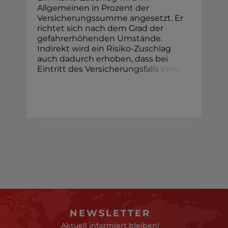
Allgemeinen in Prozent der
Versicherungssumme angesetzt. Er
richtet sich nach dem Grad der
gefahrerhöhenden Umstände.
Indirekt wird ein Risiko-Zuschlag
auch dadurch erhoben, dass bei
Eintritt des Versicheru
n
g
s
f
a
l
l
s
i
n
n
e
r
NEWSLETTER
Aktuell informiert bleiben!