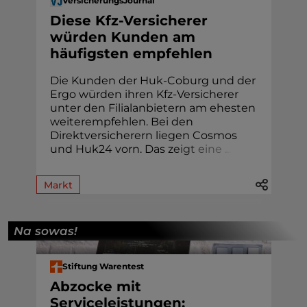
VersicherungsJournal
Diese Kfz-Versicherer
würden Kunden am
häufigsten empfehlen
Die Kunden der Huk-Coburg und der
Ergo würden ihren Kfz-Versicherer
unter den Filialanbietern am ehesten
weiterempfehlen. Bei den
Direktversicherern liegen Cosmos
und Huk24 vorn. Das z
e
i
g
t
e
i
n
e
.
.
.
Markt
Na sowas!
Stiftung Warentest
Abzocke mit
Serviceleistungen: