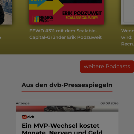
FFWD #311 mit dem Scalable-
Wenn
e
Capital-Gründer Erik Podzuweit
wird:
Recru
weitere Podcasts
Aus den dvb-Pressespiegeln
Anzeige
08.08.2026
dvb
Ein MVP-Wechsel kostet
Monate, Nerven und Geld