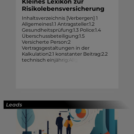
Kleines Lexikon zur
Risikolebensversicherung
Inhaltsverzeichnis [Verbergen] 1
Allgemeines1.1 Antragsteller:1.2
Gesundheitsprüfung:1.3 Police:1.4
Überschussbeteiligung:1.5
Versicherte Person:2
Vertragsgestaltungen in der
Kalkulation2.1 konstanter Beitrag:2.2
technisch
e
i
n
j
ä
h
r
i
g
:
A
l
l
g
Leads