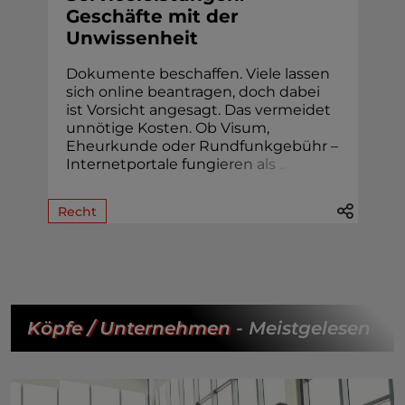
Geschäfte mit der
Unwissenheit
Dokumente beschaffen. Viele lassen
sich online beantragen, doch dabei
ist Vorsicht angesagt. Das vermeidet
unnötige Kosten. Ob Visum,
Eheur­kunde oder Rund­funk­gebühr –
Internetportale fung
i
e
r
e
n
a
l
s
.
.
.
Recht
Köpfe / Unternehmen
- Meistgelesen