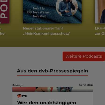
,
Neuer stationärer Tarif
LKH-V
cke
„MeinKrankenhausschutz“
zur 
weitere Podcasts
Aus den dvb-Pressespiegeln
Anzeige
07.08.2026
dvb
Wer den unabhängigen