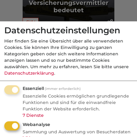
Versicherungsvermittler
bedeutet
GKV
Datenschutzeinstellungen
Aus der dvb-Redaktion
Hier finden Sie eine Übersicht über alle verwendeten
Cookies. Sie können Ihre Einwilligung zu ganzen
Kategorien geben oder sich weitere Informationen
Politik
anzeigen lassen und so nur bestimmte Cookies
auswählen.
Um mehr zu erfahren, lesen Sie bitte unsere
Nachrichten
Datenschutzerklärung
.
"Das Außensteuergesetz ist
einzig und allein da, um dich
Essenziell
(immer erforderlich)
zu bestrafen"
Essenzielle Cookies ermöglichen grundlegende
Funktionen und sind für die einwandfreie
Dreistelliger Millionenbescheid aus Liebe:
Funktion der Website erforderlich.
7
Dienste
Steuerexperte Philip Nürnberg über
Webanalyse
Wegzug, Flickschusterei und die Grenzen
Sammlung und Auswertung von Besucherdaten
der KI. Im Podcast For Professional