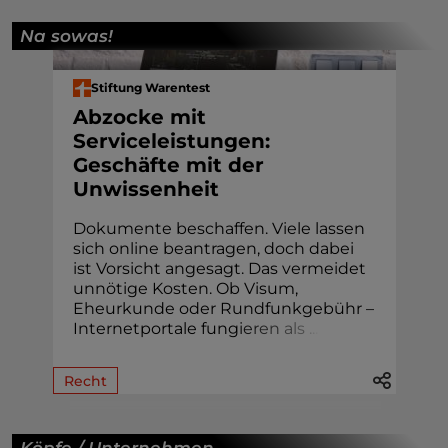
Na sowas!
Stiftung Warentest
Abzocke mit
Serviceleistungen:
Geschäfte mit der
Unwissenheit
Dokumente beschaffen. Viele lassen
sich online beantragen, doch dabei
ist Vorsicht angesagt. Das vermeidet
unnötige Kosten. Ob Visum,
Eheur­kunde oder Rund­funk­gebühr –
Internetportale fung
i
e
r
e
n
a
l
s
.
.
.
Recht
Köpfe / Unternehmen