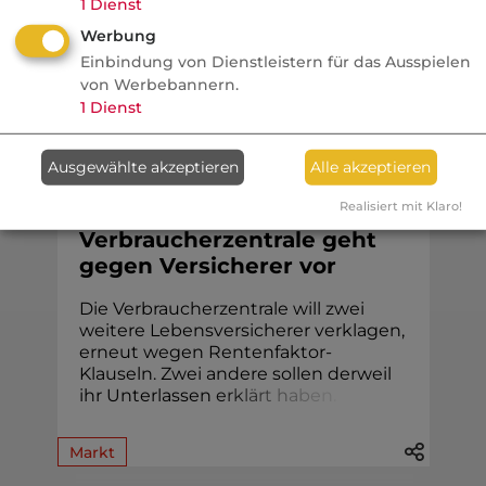
1
Dienst
Investors Only mit Christoph Fröhlich.
Werbung
Einbindung von Dienstleistern für das Ausspielen
von Werbebannern.
1
Dienst
Vorsorge
Ausgewählte akzeptieren
Alle akzeptieren
procontra
Realisiert mit Klaro!
Rentenfaktor:
Verbraucherzentrale geht
gegen Versicherer vor
Die Verbraucherzentrale will zwei
weitere Lebensversicherer verklagen,
erneut wegen Rentenfaktor-
Klauseln. Zwei andere sollen derweil
ihr Unterlassen
e
r
k
l
ä
r
t
h
a
b
e
n
.
Markt