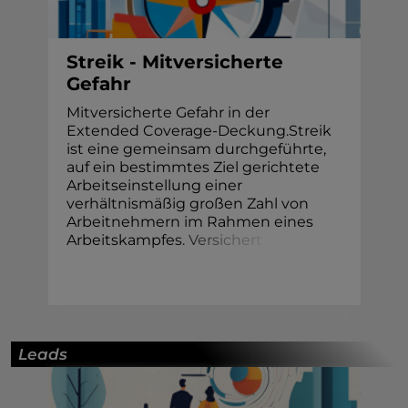
Streik - Mitversicherte
Gefahr
Mitversicherte Gefahr in der
Extended Coverage-Deckung.Streik
ist eine gemeinsam durchgeführte,
auf ein bestimmtes Ziel gerichtete
Arbeitseinstellung einer
verhältnismäßig großen Zahl von
Arbeitnehmern im Rahmen eines
Arbeitskampfe
s
.
V
e
r
s
i
c
h
e
r
t
Leads