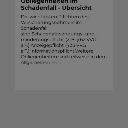
Obliegenheiten im
Schadenfall - Übersicht
Die wichtigsten Pflichten des
Versicherungsnehmers im
Schadenfall
sind:Schadenabwendungs- und -
minderungspflicht (z. B. § 62 VVG
a.F.).Anzeigepflicht (§ 33 VVG
a.F.).Informationspflicht.Weitere
Obliegenheiten sind teilweise in den
All
g
e
m
e
i
n
e
n
V
e
r
s
i