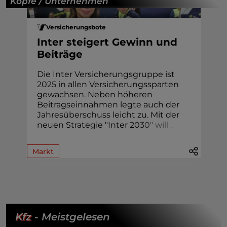
Köpfe / Unternehmen
Versicherungsbote
Inter steigert Gewinn und
Beiträge
Die Inter Versicherungsgruppe ist
2025 in allen Versicherungssparten
gewachsen. Neben höheren
Beitragseinnahmen legte auch der
Jahresüberschuss leicht zu. Mit der
neuen Strategie "Inter 2
0
3
0
"
w
i
l
l
.
.
.
Markt
Kfz
- Meistgelesen