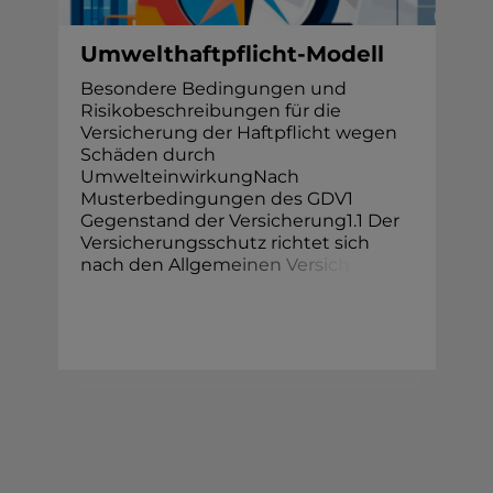
Umwelthaftpflicht-Modell
Besondere Bedingungen und
Risikobeschreibungen für die
Versicherung der Haftpflicht wegen
Schäden durch
UmwelteinwirkungNach
Musterbedingungen des GDV1
Gegenstand der Versicherung1.1 Der
Versicherungsschutz richtet sich
nach den Allge
m
e
i
n
e
n
V
e
r
s
i
c
h