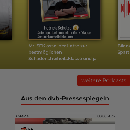
Mr. SFKlasse, der Lotse zur
Bilan
bestmöglichen
Spart
Schadensfreiheitsklasse und ja,
das ist legal
weitere Podcasts
Aus den dvb-Pressespiegeln
Anzeige
08.08.2026
dvb