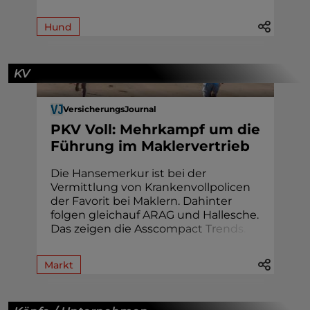
Hund
KV
VersicherungsJournal
PKV Voll: Mehrkampf um die
Führung im Maklervertrieb
Die Hansemerkur ist bei der
Vermittlung von Krankenvollpolicen
der Favorit bei Maklern. Dahinter
folgen gleichauf ARAG und Hallesche.
Das zeigen die Assc
o
m
p
a
c
t
T
r
e
n
d
s
.
Markt