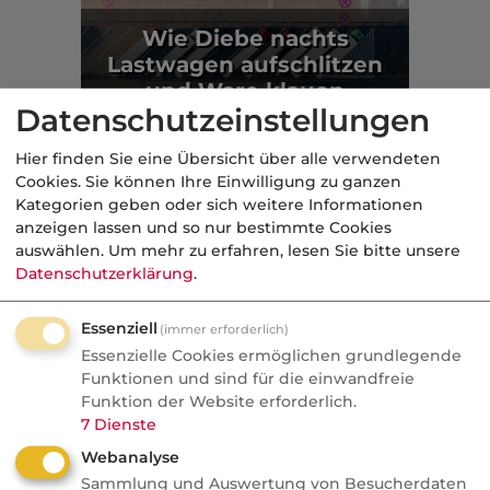
Wie Diebe nachts
Lastwagen aufschlitzen
und Ware klauen
Datenschutzeinstellungen
Kasko
Hier finden Sie eine Übersicht über alle verwendeten
Cookies. Sie können Ihre Einwilligung zu ganzen
Aus der dvb-Redaktion
Kategorien geben oder sich weitere Informationen
anzeigen lassen und so nur bestimmte Cookies
auswählen.
Um mehr zu erfahren, lesen Sie bitte unsere
Kurios
Datenschutzerklärung
.
Nachrichten
Essenziell
(immer erforderlich)
Gala fürs Geld: Wenn
Essenzielle Cookies ermöglichen grundlegende
Finanzjournalisten zu
Funktionen und sind für die einwandfreie
Klatschreportern werden
Funktion der Website erforderlich.
7
Dienste
Personalien bringen mehr Klicks als
Webanalyse
fundierte Analysen. Redakteure verraten
Sammlung und Auswertung von Besucherdaten