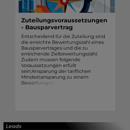
Zuteilungsvoraussetzungen
- Bausparvertrag
Entscheidend für die Zuteilung sind
die erreichte Bewertungszahl eines
Bausparvertrages und die zu
erreichende Zielbewertungszahl.
Zudem müssen folgende
Voraussetzungen erfüllt
sein:Ansparung der tariflichen
Mindestansparung zu einem
B
e
w
e
r
t
u
n
g
s
s
t
i
Leads