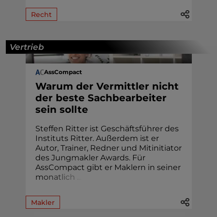
Recht
Vertrieb
AssCompact
Warum der Vermittler nicht
der beste Sachbearbeiter
sein sollte
Steffen Ritter ist Geschäftsführer des
Instituts Ritter. Außerdem ist er
Autor, Trainer, Redner und Mitinitiator
des Jungmakler Awards. Für
AssCompact gibt er Maklern in seiner
m
o
n
a
t
l
i
c
h
.
.
.
Makler