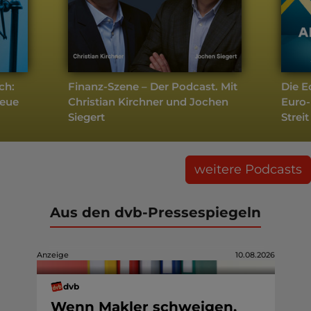
ch:
Finanz-Szene – Der Podcast. Mit
Die E
neue
Christian Kirchner und Jochen
Euro-
Siegert
Streit
weitere Podcasts
Aus den dvb-Pressespiegeln
Anzeige
10.08.2026
dvb
Wenn Makler schweigen,