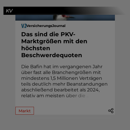
KV
VersicherungsJournal
Das sind die PKV-
Marktgrößen mit den
höchsten
Beschwerdequoten
Die Bafin hat im vergangenen Jahr
über fast alle Branchengrößen mit
mindestens 1,5 Millionen Verträgen
teils deutlich mehr Beanstandungen
abschließend bearbeitet als 2024,
relativ am meisten
ü
b
e
r
d
i
e
.
.
.
Markt