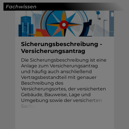
Fachwissen
Sicherungsbeschreibung -
Versicherungsantrag
Die Sicherungsbeschreibung ist eine
Anlage zum Versicherungsantrag
und häufig auch anschließend
Vertragsbestandteil mit genauer
Beschreibung des
Versicherungsortes, der versicherten
Gebäude, Bauweise, Lage und
Umgebung sowie der vers
i
c
h
e
r
t
e
n
S
a
c
h
e