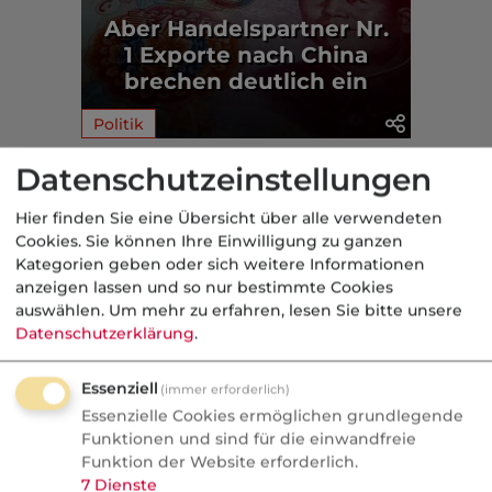
Aber Handelspartner Nr.
1 Exporte nach China
brechen deutlich ein
Politik
Datenschutzeinstellungen
Aus der dvb-Redaktion
Hier finden Sie eine Übersicht über alle verwendeten
Cookies. Sie können Ihre Einwilligung zu ganzen
Politik
Kategorien geben oder sich weitere Informationen
anzeigen lassen und so nur bestimmte Cookies
Nachrichten
auswählen.
Um mehr zu erfahren, lesen Sie bitte unsere
GKV-Beiträge als Instrument
Datenschutzerklärung
.
der Industriepolitik
Essenziell
(immer erforderlich)
Die Vorsitzende des Gemeinsamen
Essenzielle Cookies ermöglichen grundlegende
Bundesausschusses hat im Interview
Funktionen und sind für die einwandfreie
einen Satz gesagt, den man zweimal
Funktion der Website erforderlich.
7
Dienste