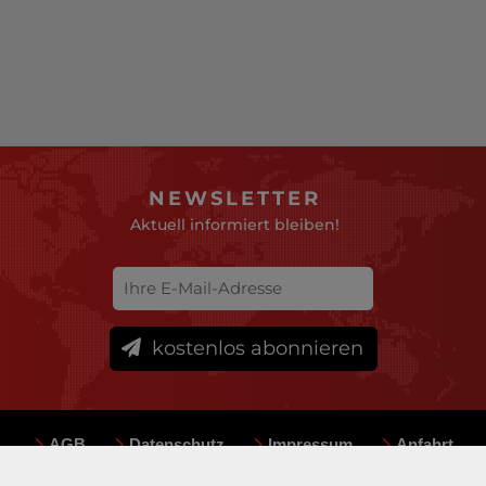
NEWSLETTER
Aktuell informiert bleiben!
kostenlos abonnieren
AGB
Datenschutz
Impressum
Anfahrt
Sitemap
Team
Mediadaten