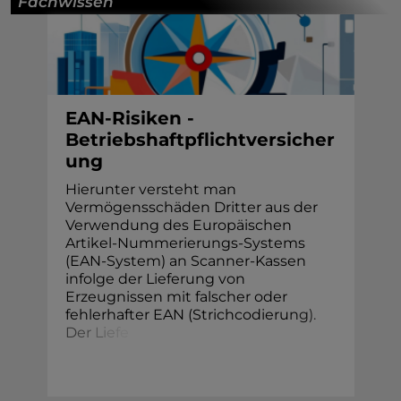
Fachwissen
EAN-Risiken -
Betriebshaftpflichtversicher
ung
Hierunter versteht man
Vermögensschäden Dritter aus der
Verwendung des Europäischen
Artikel-Nummerierungs-Systems
(EAN-System) an Scanner-Kassen
infolge der Lieferung von
Erzeugnissen mit falscher oder
fehlerhafter EAN (Strichcodieru
n
g
)
.
D
e
r
L
i
e
f
e