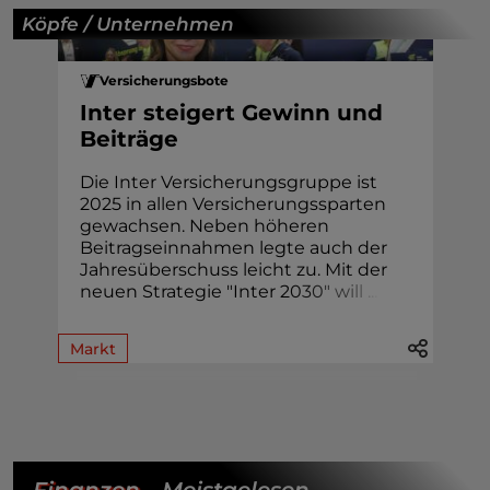
Köpfe / Unternehmen
Versicherungsbote
Inter steigert Gewinn und
Beiträge
Die Inter Versicherungsgruppe ist
2025 in allen Versicherungssparten
gewachsen. Neben höheren
Beitragseinnahmen legte auch der
Jahresüberschuss leicht zu. Mit der
neuen Strategie "Inter 2
0
3
0
"
w
i
l
l
.
.
.
Markt
Finanzen
- Meistgelesen