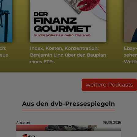
ch:
Index, Kosten, Konzentration:
Ebay-
neue
Benjamin Linn über den Bauplan
sehen
eines ETFs
Wett
weitere Podcasts
Aus den dvb-Pressespiegeln
Anzeige
09.08.2026
dvb