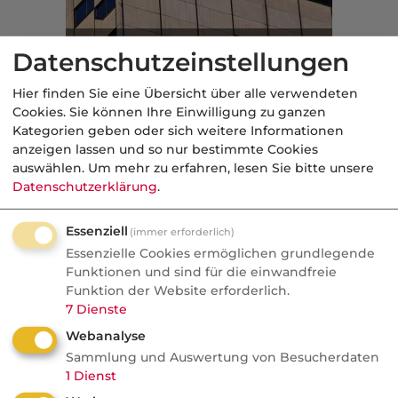
Commerzbank meldet
Datenschutzeinstellungen
Rekordgewinn
Hier finden Sie eine Übersicht über alle verwendeten
Wirtschaft
Cookies. Sie können Ihre Einwilligung zu ganzen
Kategorien geben oder sich weitere Informationen
anzeigen lassen und so nur bestimmte Cookies
Aus der dvb-Redaktion
auswählen.
Um mehr zu erfahren, lesen Sie bitte unsere
Datenschutzerklärung
.
Politik
Essenziell
(immer erforderlich)
Nachrichten
Essenzielle Cookies ermöglichen grundlegende
Sorgen um Deutschlands
Funktionen und sind für die einwandfreie
Funktion der Website erforderlich.
Kreditwürdigkeit
7
Dienste
Die Bundesrepublik gehört zu den rund
Webanalyse
einem Dutzend Staaten weltweit, denen
Sammlung und Auswertung von Besucherdaten
1
Dienst
die Ratingagenturen mit der Bestnote