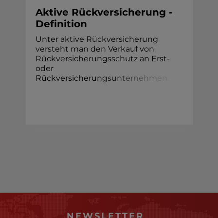
Aktive Rückversicherung -
Definition
Unter aktive Rückversicherung
versteht man den Verkauf von
Rückversicherungsschutz an Erst-
oder
Rückversicherun
g
s
u
n
t
e
r
n
e
h
m
e
n
.
NEWSLETTER