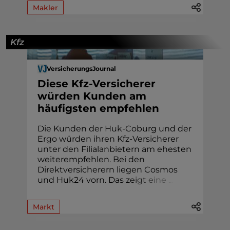
Makler
Kfz
VersicherungsJournal
Diese Kfz-Versicherer
würden Kunden am
häufigsten empfehlen
Die Kunden der Huk-Coburg und der
Ergo würden ihren Kfz-Versicherer
unter den Filialanbietern am ehesten
weiterempfehlen. Bei den
Direktversicherern liegen Cosmos
und Huk24 vorn. Das z
e
i
g
t
e
i
n
e
.
.
.
Markt