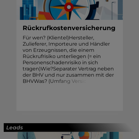
Rückrufkostenversicherung
Für wen? (Klientel)Hersteller,
Zulieferer, Importeure und Händler
von Erzeugnissen, die einem
Rückrufrisiko unterliegen (= ein
Personenschadenrisiko in sich
tragen)Wie?Separater Vertrag neben
der BHV und nur zusammen mit der
BHVWas?
(
U
m
f
a
n
g
V
e
r
s
i
c
Leads