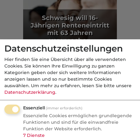
Schwesig will 16-
Jährigen Renteneintritt
mit 63 Jahren
versprechen
Datenschutzeinstellungen
Politik
Hier finden Sie eine Übersicht über alle verwendeten
Cookies. Sie können Ihre Einwilligung zu ganzen
Aus der dvb-Redaktion
Kategorien geben oder sich weitere Informationen
anzeigen lassen und so nur bestimmte Cookies
auswählen.
Um mehr zu erfahren, lesen Sie bitte unsere
geförderte AV
Datenschutzerklärung
.
Nachrichten
Essenziell
(immer erforderlich)
Altersvorsorge-Reform:
Essenzielle Cookies ermöglichen grundlegende
Versicherer bereiten sich auf
Funktionen und sind für die einwandfreie
Verdrängungswettbewerb vor
Funktion der Website erforderlich.
7
Dienste