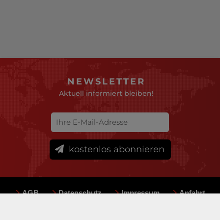
NEWSLETTER
Aktuell informiert bleiben!
kostenlos abonnieren
AGB
Datenschutz
Impressum
Anfahrt
Sitemap
Team
Mediadaten