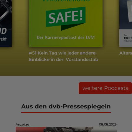
#51 Kein Tag wie jeder andere:
Alter
Einblicke in den Vorstandsstab
weitere Podcasts
Aus den dvb-Pressespiegeln
Anzeige
08.08.2026