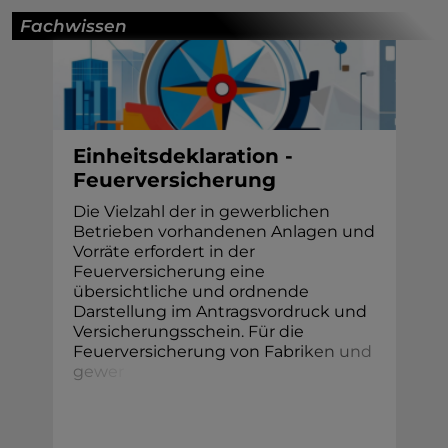
Fachwissen
Einheitsdeklaration -
Feuerversicherung
Die Vielzahl der in gewerblichen
Betrieben vorhandenen Anlagen und
Vorräte erfordert in der
Feuerversicherung eine
übersichtliche und ordnende
Darstellung im Antragsvordruck und
Versicherungsschein. Für die
Feuerversicherung von Fabr
i
k
e
n
u
n
d
g
e
w
e
r