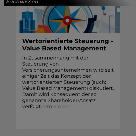
Fachwissen
Wertorientierte Steuerung -
Value Based Management
In Zusammenhang mit der
Steuerung von
Versicherungsunternehmen wird seit
einiger Zeit das Konzept der
wertorientierten Steuerung (auch:
Value Based Management) diskutiert.
Damit wird konsequent der so
genannte Shareholder-Ansatz
verfolg
t
.
U
m
e
i
n
V
e
r
s