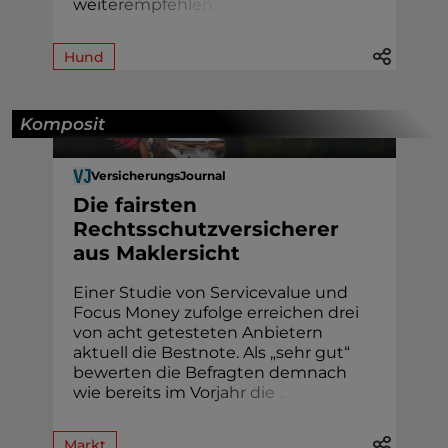
we
i
t
e
r
e
m
p
f
e
h
l
e
n
.
Hund
Komposit
VersicherungsJournal
Die fairsten
Rechtsschutzversicherer
aus Maklersicht
Einer Studie von Servicevalue und
Focus Money zufolge erreichen drei
von acht getesteten Anbietern
aktuell die Bestnote. Als „sehr gut“
bewerten die Befragten demnach
wie bereits im Vo
r
j
a
h
r
d
i
e
.
.
.
Markt