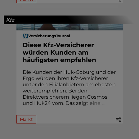
Kfz
VersicherungsJournal
Diese Kfz-Versicherer
würden Kunden am
häufigsten empfehlen
Die Kunden der Huk-Coburg und der
Ergo würden ihren Kfz-Versicherer
unter den Filialanbietern am ehesten
weiterempfehlen. Bei den
Direktversicherern liegen Cosmos
und Huk24 vorn. Das z
e
i
g
t
e
i
n
e
.
.
.
Markt