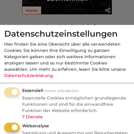
Markt
Aus der dvb-Redaktion
Datenschutzeinstellungen
Hier finden Sie eine Übersicht über alle verwendeten
Markt
Cookies. Sie können Ihre Einwilligung zu ganzen
Kategorien geben oder sich weitere Informationen
Nachrichten
anzeigen lassen und so nur bestimmte Cookies
Wefox Gründer packt aus:
auswählen.
Um mehr zu erfahren, lesen Sie bitte unsere
"Der größte Fehler, den ich
Datenschutzerklärung
.
gemacht habe"
Essenziell
(immer erforderlich)
Wefox wurde zum Vorzeige-Startup und
Essenzielle Cookies ermöglichen grundlegende
geriet später ins Wanken. Der Gründer
Funktionen und sind für die einwandfreie
Funktion der Website erforderlich.
nennt milliardenschwere
7
Dienste
Fehlentscheidungen und kritisiert
Webanalyse
gängige Investorenlogiken.
Sammlung und Auswertung von Besucherdaten