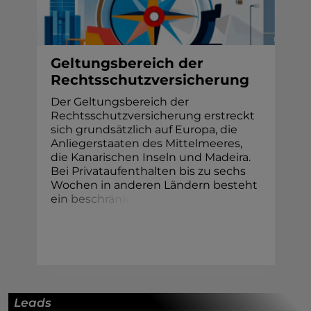
Geltungsbereich der
Rechtsschutzversicherung
Der Geltungsbereich der
Rechtsschutzversicherung erstreckt
sich grundsätzlich auf Europa, die
Anliegerstaaten des Mittelmeeres,
die Kanarischen Inseln und Madeira.
Bei Privataufenthalten bis zu sechs
Wochen in anderen Ländern besteht
e
i
n
b
e
s
c
h
r
ä
n
k
Leads