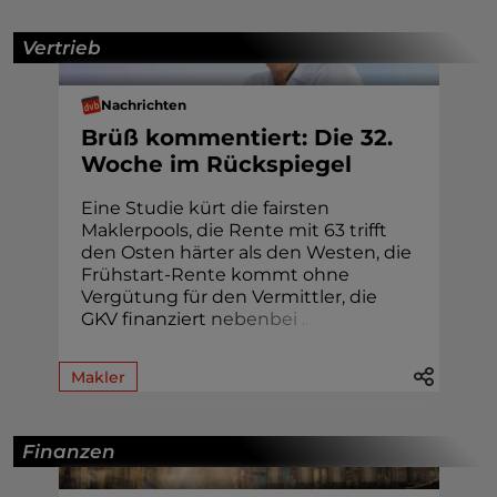
Vertrieb
Nachrichten
Brüß kommentiert: Die 32.
Woche im Rückspiegel
Eine Studie kürt die fairsten
Maklerpools, die Rente mit 63 trifft
den Osten härter als den Westen, die
Frühstart-Rente kommt ohne
Vergütung für den Vermittler, die
GKV finanziert
n
e
b
e
n
b
e
i
.
.
.
Makler
Finanzen