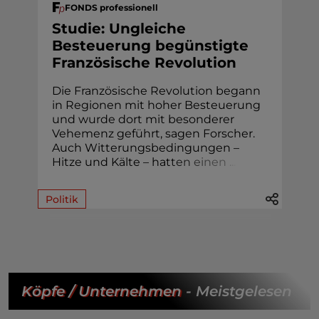
FONDS professionell
Studie: Ungleiche
Besteuerung begünstigte
Französische Revolution
Die Französische Revolution begann
in Regionen mit hoher Besteuerung
und wurde dort mit besonderer
Vehemenz geführt, sagen Forscher.
Auch Witterungsbedingungen –
Hitze und Kälte – hat
t
e
n
e
i
n
e
n
.
.
.
Politik
Köpfe / Unternehmen
- Meistgelesen