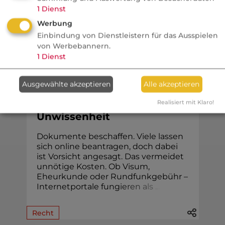
1
Dienst
Werbung
Einbindung von Dienstleistern für das Ausspielen
Na sowas!
von Werbebannern.
1
Dienst
Stiftung Warentest
Abzocke mit
Ausgewählte akzeptieren
Alle akzeptieren
Serviceleistungen:
Geschäfte mit der
Realisiert mit Klaro!
Unwissenheit
Dokumente beschaffen. Viele lassen
sich online beantragen, doch dabei
ist Vorsicht angesagt. Das vermeidet
unnötige Kosten. Ob Visum,
Eheur­kunde oder Rund­funk­gebühr –
Internetportale fung
i
e
r
e
n
a
l
s
.
.
.
Recht