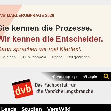
Pressespiegel
Login
Leads
Studien
VersWiki