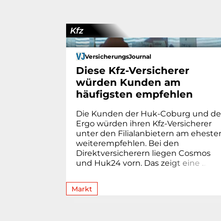
Kfz
VersicherungsJournal
Diese Kfz-Versicherer
würden Kunden am
häufigsten empfehlen
Die Kunden der Huk-Coburg und de
Ergo würden ihren Kfz-Versicherer
unter den Filialanbietern am eheste
weiterempfehlen. Bei den
Direktversicherern liegen Cosmos
und Huk24 vorn. Das z
e
i
g
t
e
i
n
e
.
.
.
Markt