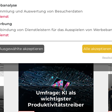
alles fusioniert
banalyse
mmlung und Auswertung von Besucherdaten
ienst
rbung
nbindung von Dienstleistern für das Ausspielen von Werbeba
ienst
ell
Ausgewählte akzeptieren
Alle akzeptieren
Realisi
Umfrage: KI als
wichtigster
Produktivitätstreiber