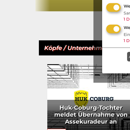
We
Sa
1
D
We
Ei
1
D
Köpfe / Unternehmen
- Aktu
Huk-Coburg-Tochter
meldet Übernahme von
Assekuradeur an