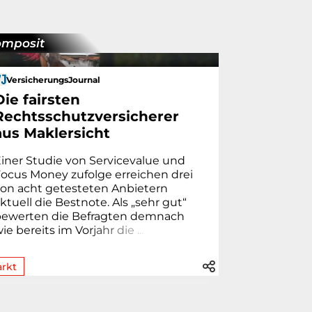
omposit
VersicherungsJournal
Die fairsten
Rechtsschutzversicherer
aus Maklersicht
iner Studie von Servicevalue und
ocus Money zufolge erreichen drei
on acht getesteten Anbietern
ktuell die Bestnote. Als „sehr gut“
bewerten die Befragten demnach
ie bereits im Vo
r
j
a
h
r
d
i
e
.
.
.
rkt