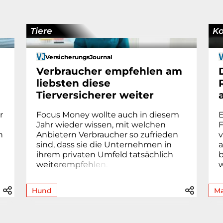
Tiere
K
VersicherungsJournal
Verbraucher empfehlen am
liebsten diese
Tierversicherer weiter
r
Focus Money wollte auch in diesem
E
Jahr wieder wissen, mit welchen
F
n
Anbietern Verbraucher so zufrieden
v
sind, dass sie die Unternehmen in
a
ihrem privaten Umfeld tatsächlich
we
i
t
e
r
e
m
p
f
e
h
l
e
n
.
w
Hund
Ma