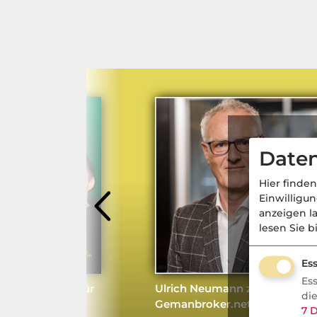
Daten
Hier finden
Einwilligu
anzeigen l
lesen Sie b
Ess
Es
rausforderung für
Ulrich Neumann zur Charta-
di
Gemanbroker.net-Fusion
7
D