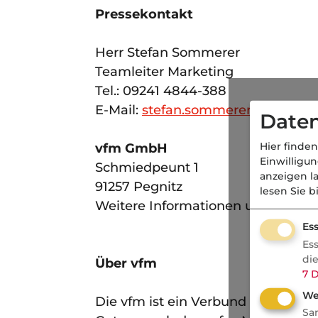
Pressekontakt
Herr Stefan Sommerer
Teamleiter Marketing
Tel.: 09241 4844-388
E-Mail:
stefan.sommerer@vfm-gru
Daten
Hier finden
vfm GmbH
Einwilligu
Schmiedpeunt 1
anzeigen l
91257 Pegnitz
lesen Sie b
Weitere Informationen unter
www.
Ess
Es
di
Über vfm
7
D
We
Die vfm ist ein Verbund selbstän
Sa