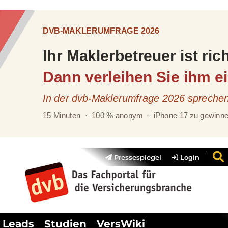
Pressespiegel
Login
Leads
Studien
VersWiki