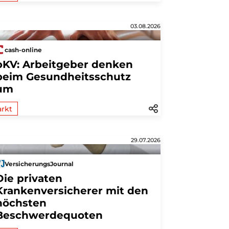
03.08.2026
cash-online
bKV: Arbeitgeber denken
beim Gesundheitsschutz
um
rkt
29.07.2026
VersicherungsJournal
Die privaten
Krankenversicherer mit den
höchsten
Beschwerdequoten