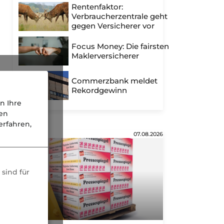
Rentenfaktor:
Verbraucherzentrale geht
gegen Versicherer vor
Focus Money: Die fairsten
Maklerversicherer
Commerzbank meldet
Rekordgewinn
n Ihre
nen
rfahren,
Anzeige
07.08.2026
sind für