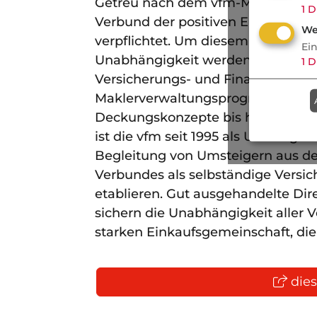
Getreu nach dem vfm-Motto “Wir ma
1
D
Verbund der positiven Entwicklung
We
verpflichtet. Um diesem Anspruch
Ei
Unabhängigkeit werden unterstütz
1
D
Versicherungs- und Finanzvermittl
Maklerverwaltungsprogramm Keasy
Deckungskonzepte bis hin zur per
ist die vfm seit 1995 als Umstiegsbe
Begleitung von Umsteigern aus der 
Verbundes als selbständige Vers
etablieren. Gut ausgehandelte Dir
sichern die Unabhängigkeit aller 
starken Einkaufsgemeinschaft, die 
dies