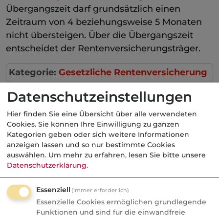
Übergangszeit darf grundsätzlich einen
Zeitraum von 4 beziehungsweise 5 Monaten
nicht übersteigen. Über die Übergangszeit
entscheidet der Rentenversicherungsträger.
Kategorie:
Gesetzliche Rentenversicherung
Datenschutzeinstellungen
Hier finden Sie eine Übersicht über alle verwendeten
Aktuelle
Nachrichten
Cookies. Sie können Ihre Einwilligung zu ganzen
Kategorien geben oder sich weitere Informationen
anzeigen lassen und so nur bestimmte Cookies
07.08.2026
auswählen.
Um mehr zu erfahren, lesen Sie bitte unsere
Datenschutzerklärung
.
FONDS professionell
Studie: Ungleiche
Essenziell
(immer erforderlich)
Besteuerung begünstigte
Essenzielle Cookies ermöglichen grundlegende
Französische Revolution
Funktionen und sind für die einwandfreie