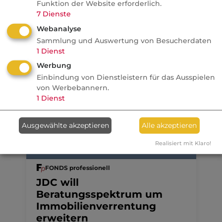
Funktion der Website erforderlich.
Politik
7
Dienste
Webanalyse
Sammlung und Auswertung von Besucherdaten
Anzeige
07.08.2026
1
Dienst
dvb
Werbung
Ein MVP-Wechsel kostet
Einbindung von Dienstleistern für das Ausspielen
von Werbebannern.
Monate, Nerven und Geld
1
Dienst
Ausgewählte akzeptieren
Alle akzeptieren
Realisiert mit Klaro!
07.08.2026
FONDS professionell
JDC will
Beratungsspektrum um
Immobilienverrentung
erweitern