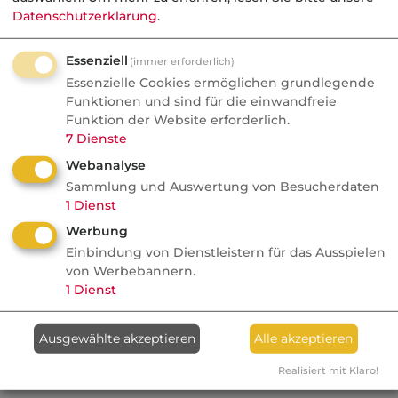
Datenschutzerklärung
.
Essenziell
(immer erforderlich)
Essenzielle Cookies ermöglichen grundlegende
Funktionen und sind für die einwandfreie
Funktion der Website erforderlich.
7
Dienste
Webanalyse
Sammlung und Auswertung von Besucherdaten
1
Dienst
Werbung
Einbindung von Dienstleistern für das Ausspielen
Weiterführende Links
von Werbebannern.
1
Dienst
Altersrente (Gesetzliche Rentenversicherung)
Ausgewählte akzeptieren
Alle akzeptieren
Kategorie:
Gesetzliche Rentenversicherung
Realisiert mit Klaro!