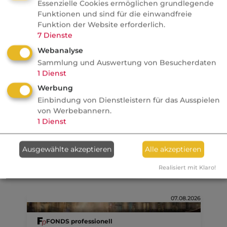
Essenzielle Cookies ermöglichen grundlegende
Funktionen und sind für die einwandfreie
Funktion der Website erforderlich.
7
Dienste
Die
Altersgrenze
60 ist mittlerweile ab
Geburtsjahrgang 1942 (und davor schrittweise)
Webanalyse
Sammlung und Auswertung von Besucherdaten
auf 65 Jahre angehoben, ein vorzeitiger Bezug
1
Dienst
ab Alter 60 ist unter
Rentenabschlägen
Werbung
möglich.
Einbindung von Dienstleistern für das Ausspielen
von Werbebannern.
Kategorie:
Gesetzliche Rentenversicherung
1
Dienst
Ausgewählte akzeptieren
Alle akzeptieren
Aktuelle
Nachrichten
Realisiert mit Klaro!
07.08.2026
FONDS professionell