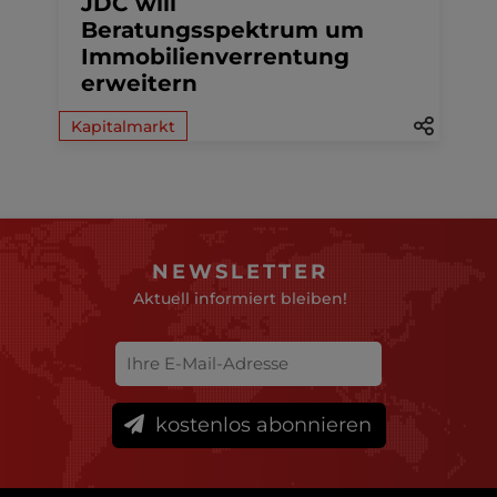
JDC will
Beratungsspektrum um
Immobilienverrentung
erweitern
Kapitalmarkt
NEWSLETTER
Aktuell informiert bleiben!
kostenlos abonnieren