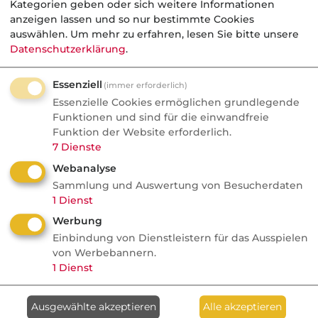
Kategorie:
Kategorien geben oder sich weitere Informationen
anzeigen lassen und so nur bestimmte Cookies
Gesetzliche Rentenversicherung
auswählen.
Um mehr zu erfahren, lesen Sie bitte unsere
Gesetzliche Hinterbliebenenversorgung
Datenschutzerklärung
.
Essenziell
(immer erforderlich)
Essenzielle Cookies ermöglichen grundlegende
Aktuelle
Nachrichten
Funktionen und sind für die einwandfreie
Funktion der Website erforderlich.
7
Dienste
07.08.2026
Webanalyse
Sammlung und Auswertung von Besucherdaten
FONDS professionell
1
Dienst
Studie: Ungleiche
Werbung
Besteuerung begünstigte
Einbindung von Dienstleistern für das Ausspielen
Französische Revolution
von Werbebannern.
1
Dienst
Politik
Ausgewählte akzeptieren
Alle akzeptieren
Anzeige
07.08.2026