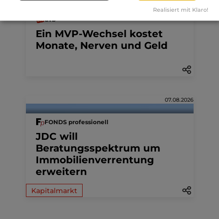
Realisiert mit Klaro!
dvb
Ein MVP-Wechsel kostet
Monate, Nerven und Geld
07.08.2026
FONDS professionell
JDC will
Beratungsspektrum um
Immobilienverrentung
erweitern
Kapitalmarkt