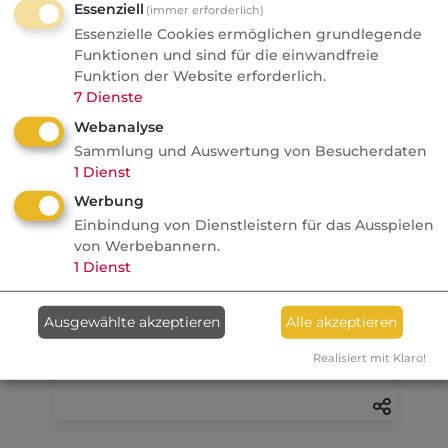
Essenziell
(immer erforderlich)
Essenzielle Cookies ermöglichen grundlegende
06.08.2026
Funktionen und sind für die einwandfreie
Funktion der Website erforderlich.
Nachrichten
7
Dienste
Check24 gibt eigene
Webanalyse
Baufinanzierungsvermittlun
Sammlung und Auswertung von Besucherdaten
g auf
1
Dienst
Makler
Werbung
Einbindung von Dienstleistern für das Ausspielen
von Werbebannern.
Anzeige
06.08.2026
1
Dienst
dvb
Ausgewählte akzeptieren
Alle akzeptieren
Wer den unabhängigen
Makler stärken will...
Realisiert mit Klaro!