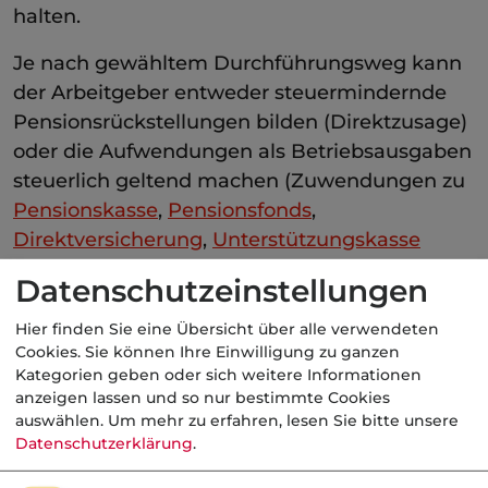
halten.
Je nach gewähltem Durchführungsweg kann
der Arbeitgeber entweder steuermindernde
Pensionsrückstellungen bilden (Direktzusage)
oder die Aufwendungen als Betriebsausgaben
steuerlich geltend machen (Zuwendungen zu
Pensionskasse
,
Pensionsfonds
,
Direktversicherung
,
Unterstützungskasse
sowie die Beiträge zu
Datenschutzeinstellungen
Rückdeckungsversicherungen
).
Hier finden Sie eine Übersicht über alle verwendeten
Kategorie:
Betriebliche Altersversorgung
Cookies. Sie können Ihre Einwilligung zu ganzen
Kategorien geben oder sich weitere Informationen
anzeigen lassen und so nur bestimmte Cookies
auswählen.
Um mehr zu erfahren, lesen Sie bitte unsere
Datenschutzerklärung
.
Aktuelle
Nachrichten